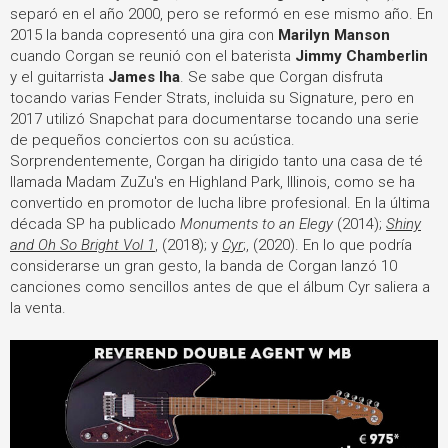
separó en el año 2000, pero se reformó en ese mismo año. En
2015 la banda copresentó una gira con
Marilyn Manson
cuando Corgan se reunió con el baterista
Jimmy Chamberlin
y el guitarrista
James Iha
. Se sabe que Corgan disfruta
tocando varias Fender Strats, incluida su Signature, pero en
2017 utilizó Snapchat para documentarse tocando una serie
de pequeños conciertos con su acústica.
Sorprendentemente, Corgan ha dirigido tanto una casa de té
llamada Madam ZuZu's en Highland Park, Illinois, como se ha
convertido en promotor de lucha libre profesional. En la última
década SP ha publicado
Monuments to an Elegy
(2014);
Shiny
and Oh So Bright Vol 1
, (2018); y
Cyr
;, (2020). En lo que podría
considerarse un gran gesto, la banda de Corgan lanzó 10
canciones como sencillos antes de que el álbum Cyr saliera a
la venta.