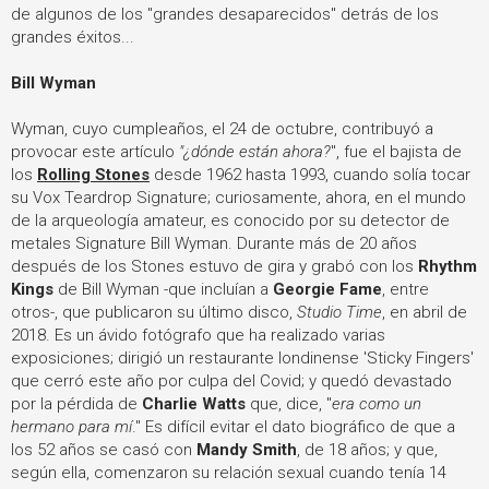
de algunos de los "grandes desaparecidos" detrás de los
grandes éxitos...
Bill Wyman
Wyman, cuyo cumpleaños, el 24 de octubre, contribuyó a
provocar este artículo
"¿dónde están ahora?
", fue el bajista de
los
Rolling Stones
desde 1962 hasta 1993, cuando solía tocar
su Vox Teardrop Signature; curiosamente, ahora, en el mundo
de la arqueología amateur, es conocido por su detector de
metales Signature Bill Wyman. Durante más de 20 años
después de los Stones estuvo de gira y grabó con los
Rhythm
Kings
de Bill Wyman -que incluían a
Georgie Fame
, entre
otros-, que publicaron su último disco,
Studio Time
, en abril de
2018. Es un ávido fotógrafo que ha realizado varias
exposiciones; dirigió un restaurante londinense 'Sticky Fingers'
que cerró este año por culpa del Covid; y quedó devastado
por la pérdida de
Charlie Watts
que, dice, "
era como un
hermano para mí
." Es difícil evitar el dato biográfico de que a
los 52 años se casó con
Mandy Smith
, de 18 años; y que,
según ella, comenzaron su relación sexual cuando tenía 14