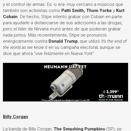
y el control de armas. Es -o era- muy cercano a músicos que
también son activistas como
Patti Smith, Thom Yorke
y
Kurt
Cobain
. De hecho, Stipe intentó grabar con Cobain en parte
para ayudarle a distanciarse de sus adicciones a las drogas,
pero el líder de Nirvana murió antes de que pudieran grabar
nada juntos. Más recientemente, Stipe se pronunció
enérgicamente contra
Donald Trump
, que utilizó
It's the end of
the world as we know it
en su campaña electoral; aunque se
dice que ahora "
vive felizmente en Nueva York
".
Billy Corgan
La banda de Billy Corgan,
The Smashing Pumpkins
(SP), se