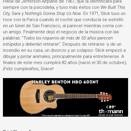
Pillow
de Jefferson Airplane de 1967, que la identificará para
siempre con la psicodelia, y tuvo más éxitos con
We Built This
City, Sara
y
Nothing's Gonna Stop Us Now
. En 1971, Slick tuvo un
roce con la Parca cuando el coche que conducía se estrelló
en un túnel de San Francisco, al parecer mientras corría con
un amigo. Finalmente dejó el negocio de la música con las
palabras: "
Todos los roqueros de más de 50 años parecen
estúpidos y deberían retirarse
". Después de retirarse -y de un
incendio en su casa, un divorcio y un colapso- Slick empezó a
dibujar y pintar animales, principalmente para entretenerse. A
finales de este mes cumplirá 82 años (nació el 30 de octubre);
¡Feliz cumpleaños, Grace!