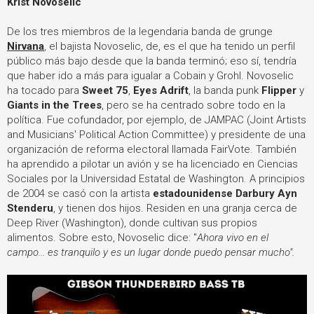
Krist Novoselic
De los tres miembros de la legendaria banda de grunge
Nirvana
, el bajista Novoselic, de, es el que ha tenido un perfil
público más bajo desde que la banda terminó; eso sí, tendría
que haber ido a más para igualar a Cobain y Grohl. Novoselic
ha tocado para
Sweet 75
,
Eyes Adrift
, la banda punk
Flipper
y
Giants in the Trees
, pero se ha centrado sobre todo en la
política. Fue cofundador, por ejemplo, de JAMPAC (Joint Artists
and Musicians' Political Action Committee) y presidente de una
organización de reforma electoral llamada FairVote. También
ha aprendido a pilotar un avión y se ha licenciado en Ciencias
Sociales por la Universidad Estatal de Washington. A principios
de 2004 se casó con la artista
estadounidense Darbury Ayn
Stenderu
, y tienen dos hijos. Residen en una granja cerca de
Deep River (Washington), donde cultivan sus propios
alimentos. Sobre esto, Novoselic dice: "
Ahora vivo en el
campo... es tranquilo y es un lugar donde puedo pensar mucho".