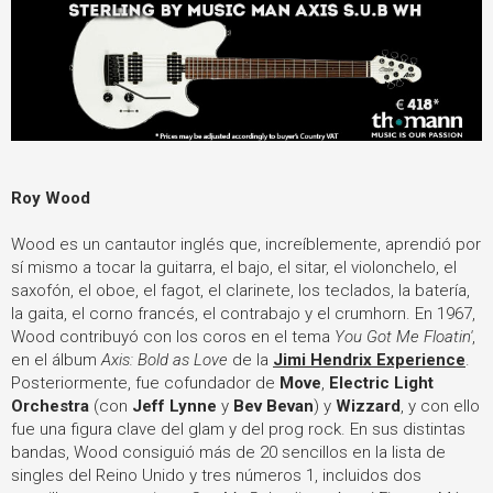
Roy Wood
Wood es un cantautor inglés que, increíblemente, aprendió por
sí mismo a tocar la guitarra, el bajo, el sitar, el violonchelo, el
saxofón, el oboe, el fagot, el clarinete, los teclados, la batería,
la gaita, el corno francés, el contrabajo y el crumhorn. En 1967,
Wood contribuyó con los coros en el tema
You Got Me Floatin'
,
en el álbum
Axis: Bold as Love
de la
Jimi Hendrix Experience
.
Posteriormente, fue cofundador de
Move
,
Electric Light
Orchestra
(con
Jeff Lynne
y
Bev Bevan
) y
Wizzard
, y con ello
fue una figura clave del glam y del prog rock. En sus distintas
bandas, Wood consiguió más de 20 sencillos en la lista de
singles del Reino Unido y tres números 1, incluidos dos