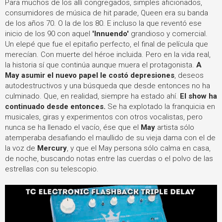
Para muchos de los allí congregados, simples aficionados,
consumidores de música de hit parade, Queen era su banda
de los años 70. O la de los 80. E incluso la que reventó ese
inicio de los 90 con aquel
'Innuendo'
grandioso y comercial.
Un elepé que fue el epitafio perfecto, el final de película que
merecían. Con muerte del héroe incluida.
Pero en la vida real,
la historia sí que continúa aunque muera el protagonista.
A
May asumir el nuevo papel le costó depresiones
, deseos
autodestructivos y una búsqueda que desde entonces no ha
culminado. Que, en realidad, siempre ha estado ahí.
El show ha
continuado desde entonces.
Se ha explotado la franquicia en
musicales, giras y experimentos con otros vocalistas, pero
nunca se ha llenado el vacío, ése que el
May
artista sólo
atemperaba desafiando el maullido de su vieja dama con el de
la voz de
Mercury
, y que el May persona sólo calma en casa,
de noche, buscando notas entre las cuerdas o el polvo de las
estrellas con su telescopio.