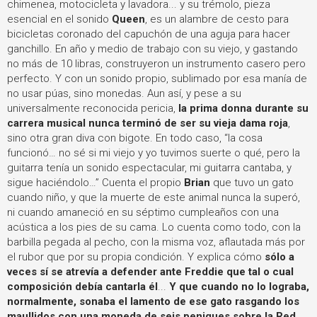
chimenea, motocicleta y lavadora... y su trémolo, pieza
esencial en el sonido
Queen
, es un alambre de cesto para
bicicletas coronado del capuchón de una aguja para hacer
ganchillo. En año y medio de trabajo con su viejo, y gastando
no más de 10 libras, construyeron un instrumento casero pero
perfecto. Y con un sonido propio, sublimado por esa manía de
no usar púas, sino monedas.
Aun así, y pese a su
universalmente reconocida pericia,
la prima donna durante su
carrera musical nunca terminó de ser su vieja dama roja
,
sino otra gran diva con bigote.
En todo caso, “la cosa
funcionó… no sé si mi viejo y yo tuvimos suerte o qué, pero la
guitarra tenía un sonido espectacular, mi guitarra cantaba, y
sigue haciéndolo…”
Cuenta el propio
Brian
que tuvo un gato
cuando niño, y que la muerte de este animal nunca la superó,
ni cuando amaneció en su séptimo cumpleaños con una
acústica a los pies de su cama. Lo cuenta como todo, con la
barbilla pegada al pecho, con la misma voz, aflautada más por
el rubor que por su propia condición. Y explica cómo
sólo a
veces sí se atrevía a defender ante Freddie que tal o cual
composición debía cantarla él
...
Y que cuando no lo lograba,
normalmente, sonaba el lamento de ese gato rasgando los
maullidos con una moneda de seis peniques sobre la Red