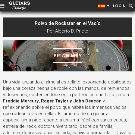
LOGIN
Polvo de Rockstar en el Vacío
Por Alberto D. Prieto
BRIAN MAY
Una vida lanzando el alma al estrellato, exponiendo debilidades
bajo una coraza hecha de roble con las manos, de remiendos
y desechos, sosteniéndose en la perfección que halló junto a
Freddie Mercury, Roger Taylor y John Deacon
y
reflexionando sobre el polvo que habita los inmensos vacíos
que rodean a las estrellas.
El lamento de su guitarra
especialísima pide rescate a un alma frágil con varias capas,
estrella del rock, doctor universitario, padre de familia,
adúltero, depresivo cuasi suicida, activista animalista... Quizá lo