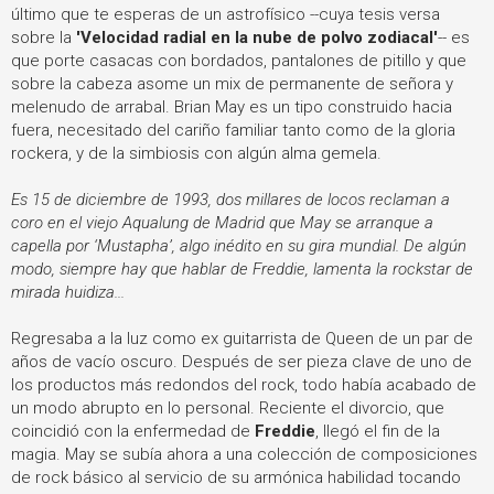
último que te esperas de un astrofísico --cuya tesis versa
sobre la
'Velocidad radial en la nube de polvo zodiacal'
-- es
que porte casacas con bordados, pantalones de pitillo y que
sobre la cabeza asome un mix de permanente de señora y
melenudo de arrabal. Brian May es un tipo construido hacia
fuera, necesitado del cariño familiar tanto como de la gloria
rockera, y de la simbiosis con algún alma gemela.
Es 15 de diciembre de 1993, dos millares de locos reclaman a
coro en el viejo Aqualung de Madrid que May se arranque a
capella por ‘Mustapha’, algo inédito en su gira mundial. De algún
modo, siempre hay que hablar de Freddie, lamenta la rockstar de
mirada huidiza...
Regresaba a la luz como ex guitarrista de Queen de un par de
años de vacío oscuro. Después de ser pieza clave de uno de
los productos más redondos del rock, todo había acabado de
un modo abrupto en lo personal. Reciente el divorcio, que
coincidió con la enfermedad de
Freddie
, llegó el fin de la
magia. May se subía ahora a una colección de composiciones
de rock básico al servicio de su armónica habilidad tocando