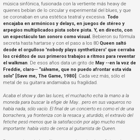
música sinfónica, fusionada con la vertiente más heavy de
quienes bebían de lo circular y experimental del blues, y que
se coronaban en una estética teatral y excesiva.
Todo
encajaba en armónicos y delays, en juegos de stéreo y
arpegios multiplicados pista sobre pista. Y, en directo, con
un espectáculo tan sonoro como visual.
Bebieron su fórmula
secreta hasta hartarse y con el paso a los 80
Queen saltó
desde el orgulloso 'nobody plays synthetizers' que cerraba
los créditos de sus primeros trabajos a ritmos para reventar
el walkman
. De esos años data un grito de
May --en la voz de
Freddie, claro-- “sálvame, que no puedo afrontar esta vida
solo”
[Save me, The Game, 1980]
. Cada vez más, sólo el
metal de su guitarra andamiaba su fragilidad.
Acaba el show y dan las luces, el muchacho echa la mano a la
moneda para buscar la efigie de May... pero en sus vaqueros no
había nada, sólo vacío. El final de un concierto es como el de una
borrachera, ya fronteriza con la resaca y, aturdido, el extravío del
fetiche pesó menos que la satisfacción por algo mucho más
importante: había visto de cerca al guitarrista de Queen.