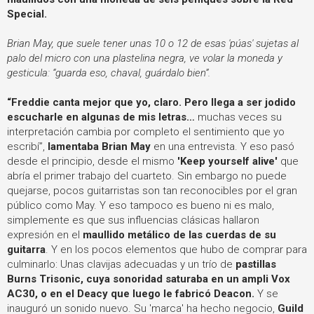
Special.
Brian May, que suele tener unas 10 o 12 de esas 'púas' sujetas al
palo del micro con una plastelina negra, ve volar la moneda y
gesticula: “guarda eso, chaval, guárdalo bien”.
“Freddie canta mejor que yo, claro. Pero llega a ser jodido
escucharle en algunas de mis letras…
muchas veces su
interpretación cambia por completo el sentimiento que yo
escribí”,
lamentaba Brian May
en una entrevista. Y eso pasó
desde el principio, desde el mismo
'Keep yourself alive'
que
abría el primer trabajo del cuarteto.
Sin embargo no puede
quejarse, pocos guitarristas son tan reconocibles por el gran
público como May.
Y eso tampoco es bueno ni es malo,
simplemente es que sus influencias clásicas hallaron
expresión en el
maullido metálico de las cuerdas de su
guitarra
. Y en los pocos elementos que hubo de comprar para
culminarlo: Unas clavijas adecuadas y un trío de
pastillas
Burns Trisonic, cuya sonoridad saturaba en un ampli Vox
AC30, o en el Deacy que luego le fabricó Deacon.
Y se
inauguró un sonido nuevo. Su 'marca' ha hecho negocio,
Guild