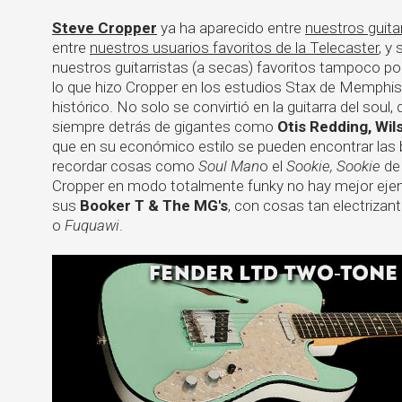
Steve Cropper
ya ha aparecido entre
nuestros guitar
entre
nuestros usuarios favoritos de la Telecaster
, y
nuestros guitarristas (a secas) favoritos tampoco po
lo que hizo Cropper en los estudios Stax de Memphis 
histórico. No solo se convirtió en la guitarra del soul,
siempre detrás de gigantes como
Otis Redding, Wil
que en su económico estilo se pueden encontrar las b
recordar cosas como
Soul Man
o el
Sookie, Sookie
d
Cropper en modo totalmente funky no hay mejor eje
sus
Booker T & The MG's
, con cosas tan electrizan
o
Fuquawi
.