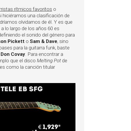
ristas rítmicos favoritos
o
 si hiciéramos una clasificación de
dríamos olvidarnos de él. Y es que
a lo largo de los años 60 es
 definiendo el sonido del género para
son Pickett
o
Sam & Dave
, sino
ases para la guitarra funk, baste
e
Don Covay
. Para encontrar a
mplo que el disco
Melting Pot
de
tes como la canción titular