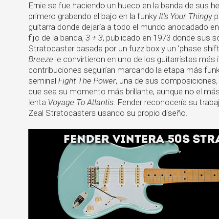
Ernie se fue haciendo un hueco en la banda de sus
primero grabando el bajo en la funky
It's Your Thing
y 
guitarra donde dejaría a todo el mundo anodadado e
fijo de la banda,
3 + 3
, publicado en 1973 donde sus s
Stratocaster pasada por un fuzz box y un 'phase shif
Breeze
le convirtieron en uno de los guitarristas má
contribuciones seguirían marcando la etapa más funk
seminal
Fight The Power
, una de sus composiciones
que sea su momento más brillante, aunque no el má
lenta
Voyage To Atlantis
. Fender reconocería su trab
Zeal Stratocasters usando su propio diseño.