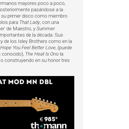
 hermanos mayores poco a poco,
posteriormente pasándose a la
n su primer disco como miembro
olos para
That Lady
, con una
ter' de Maestro, y
Summer
s importantes de la década. Sus
y de los Isley Brothers como en la
,
Hope You Feel Better Love
, (puede
s conocido),
The Heat Is On
o la
ajo construyendo en su honor tres