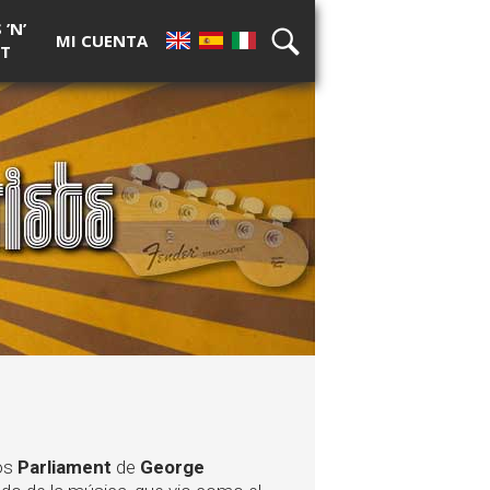
’N’
MI CUENTA
T
EN
ES
IT
BÚSQUEDA
los
Parliament
de
George