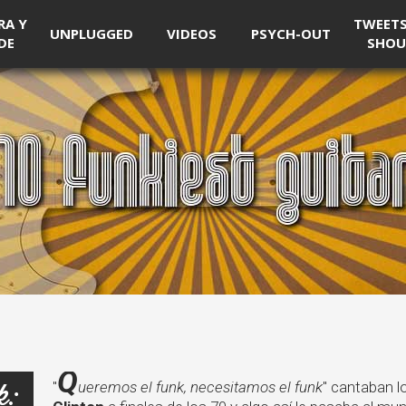
RA Y
TWEETS 
UNPLUGGED
VIDEOS
PSYCH-OUT
DE
SHOU
Q
k:
"
ueremos el funk, necesitamos el funk
" cantaban 