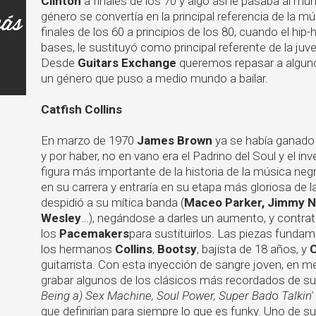
Clinton
a finales de los 70 y algo así le pasaba al m
más
género se convertía en la principal referencia de la
finales de los 60 a principios de los 80, cuando el h
bases, le sustituyó como principal referente de la ju
Desde
Guitars Exchange
queremos repasar a algunos
un género que puso a medio mundo a bailar.
Catfish Collins
En marzo de 1970
James Brown
ya se había ganado 
y por haber, no en vano era el Padrino del Soul y el in
figura más importante de la historia de la música ne
en su carrera y entraría en su etapa más gloriosa de
despidió a su mítica banda (
Maceo Parker, Jimmy No
Wesley
…), negándose a darles un aumento, y contrat
los
Pacemakers
para sustituirlos. Las piezas funda
los hermanos
Collins
,
Bootsy
, bajista de 18 años, y
C
guitarrista. Con esta inyección de sangre joven, en 
grabar algunos de los clásicos más recordados de s
Being a) Sex Machine, Soul Power, Super Bad
o
Talkin
que definirían para siempre lo que es funky. Uno de s