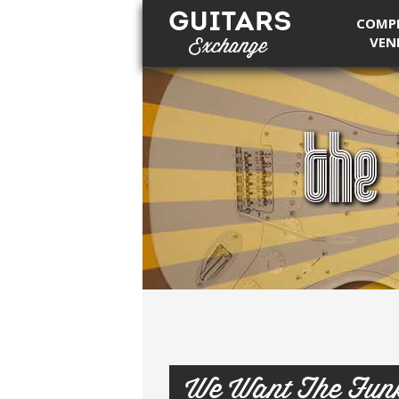
COMP
VEN
Guitars Exchange
We Want The Fun