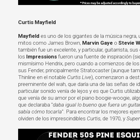
Curtis Mayfield
Mayfield
es uno de los gigantes de la música negra, un
mitos como James Brown,
Marvin Gaye
o
Stevie 
también fue un excelente, y particular, guitarrista, sus 
los
Impressions
fueron una fuente de inspiración (s
mismísimo Hendrix, pero cuando a comienzos de los 
sus Fender, principalmente Stratocaster (aunque tamb
Thinline en el notable
Curtis Live
), comenzaron a desti
preeminente del wah, que daría una de las señas de i
particular sonido venía de lejos y es que Curtis utiliz
que venía de su amor por el piano boogie-woogie, alg
que declaraba "
daba igual lo bueno que fuera un guita
sabía cómo tocarla
". Para encontrar los mejores ej
olviden de los imprescindibles
Curtis
, de 1970, y
Super