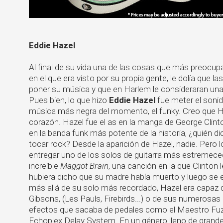
Eddie Hazel
Al final de su vida una de las cosas que más preocu
en el que era visto por su propia gente, le dolía que 
poner su música y que en Harlem le consideraran una
Pues bien, lo que hizo
Eddie Hazel
fue meter el sonid
música más negra del momento, el funky. Creo que He
corazón. Hazel fue el as en la manga de George Clint
en la banda funk más potente de la historia, ¿quién 
tocar rock? Desde la aparición de Hazel, nadie. Pero 
entregar uno de los solos de guitarra más estremecedo
increíble
Maggot Brain
, una canción en la que Clinton 
hubiera dicho que su madre había muerto y luego se e
más allá de su solo más recordado, Hazel era capaz 
Gibsons, (Les Pauls, Firebirds...) o de sus numerosas 
efectos que sacaba de pedales como el Maestro Fuzz
Echoplex Delay System. En un género lleno de grandes