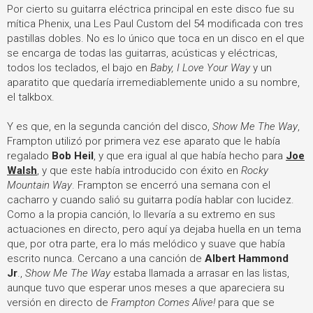
Por cierto su guitarra eléctrica principal en este disco fue su
mítica Phenix, una Les Paul Custom del 54 modificada con tres
pastillas dobles. No es lo único que toca en un disco en el que
se encarga de todas las guitarras, acústicas y eléctricas,
todos los teclados, el bajo en
Baby, I Love Your Way
y un
aparatito que quedaría irremediablemente unido a su nombre,
el talkbox.
Y es que, en la segunda canción del disco,
Show Me The Way
,
Frampton utilizó por primera vez ese aparato que le había
regalado
Bob Heil
, y que era igual al que había hecho para
Joe
Walsh
, y que este había introducido con éxito en
Rocky
Mountain Way
. Frampton se encerró una semana con el
cacharro y cuando salió su guitarra podía hablar con lucidez.
Como a la propia canción, lo llevaría a su extremo en sus
actuaciones en directo, pero aquí ya dejaba huella en un tema
que, por otra parte, era lo más melódico y suave que había
escrito nunca. Cercano a una canción de
Albert Hammond
Jr
.,
Show Me The Way
estaba llamada a arrasar en las listas,
aunque tuvo que esperar unos meses a que apareciera su
versión en directo de
Frampton Comes Alive!
para que se