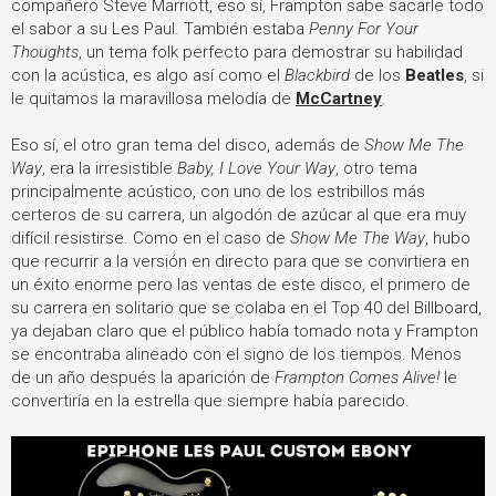
compañero Steve Marriott, eso sí, Frampton sabe sacarle todo
el sabor a su Les Paul. También estaba
Penny For Your
Thoughts
, un tema folk perfecto para demostrar su habilidad
con la acústica, es algo así como el
Blackbird
de los
Beatles
, si
le quitamos la maravillosa melodía de
McCartney
.
Eso sí, el otro gran tema del disco, además de
Show Me The
Way
, era la irresistible
Baby, I Love Your Way
, otro tema
principalmente acústico, con uno de los estribillos más
certeros de su carrera, un algodón de azúcar al que era muy
difícil resistirse. Como en el caso de
Show Me The Way
, hubo
que recurrir a la versión en directo para que se convirtiera en
un éxito enorme pero las ventas de este disco, el primero de
su carrera en solitario que se colaba en el Top 40 del Billboard,
ya dejaban claro que el público había tomado nota y Frampton
se encontraba alineado con el signo de los tiempos. Menos
de un año después la aparición de
Frampton Comes Alive!
le
convertiría en la estrella que siempre había parecido.