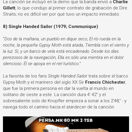
La canción se incluyó en la demo que la banda envió a
Charlie
Gillett
, lo que condujo al primer contrato de grabación de Dire
Straits; no es difícil ver por qué tuvo un impacto inmediato.
8) Single Handed Sailor (1979; Communique)
"
Dos de la mañana, un pueblo en dique seco, El río rueda en la
noche, la pequeña Gypsy Moth está atada, Tiembla con el viento y
la luz. Sí, y un barco de vela está encadenado. Desde los días
perezosos de la navegación, Ella es sólo una mentira en el dolor
silencioso. Él se apoya en el riel turístico
.”
La favorita de los fans
Single Handed Sailor
trata sobre el barco
Gypsy Moth y el marinero del siglo XX Sir
Francis Chichester
,
que fue la primera persona en dar la vuelta al mundo en
solitario de oeste a este. La canción dura 4' 42" y el
sobresaliente solo de Knopfler empieza a sonar a los 2'48," - y
navega todo el camino hacia el atardecer de la canción.