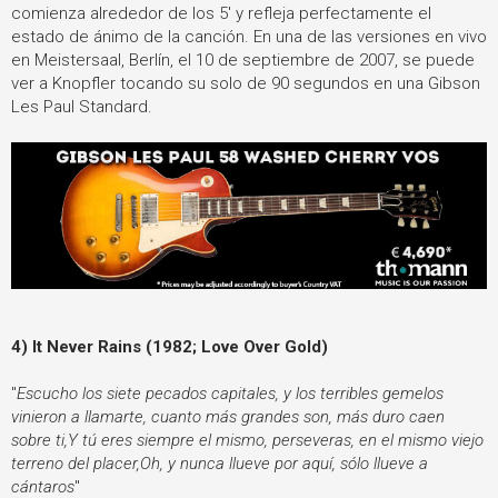
comienza alrededor de los 5' y refleja perfectamente el
estado de ánimo de la canción. En una de las versiones en vivo
en Meistersaal, Berlín, el 10 de septiembre de 2007, se puede
ver a Knopfler tocando su solo de 90 segundos en una Gibson
Les Paul Standard.
4) It Never Rains (1982; Love Over Gold)
"
Escucho los siete pecados capitales, y los terribles gemelos
vinieron a llamarte, cuanto más grandes son, más duro caen
sobre ti,
Y tú eres siempre el mismo, perseveras, en el mismo viejo
terreno del placer,
Oh, y nunca llueve por aquí, sólo llueve a
cántaros
"