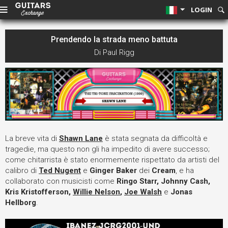
LOGIN
Prendendo la strada meno battuta
Di Paul Rigg
La breve vita di
Shawn Lane
è stata segnata da difficoltà e
tragedie, ma questo non gli ha impedito di avere successo;
come chitarrista è stato enormemente rispettato da artisti del
calibro di
Ted Nugent
e
Ginger Baker
dei
Cream
, e ha
collaborato con musicisti come
Ringo Starr, Johnny Cash,
Kris Kristofferson,
Willie Nelson
,
Joe Walsh
e
Jonas
Hellborg
.