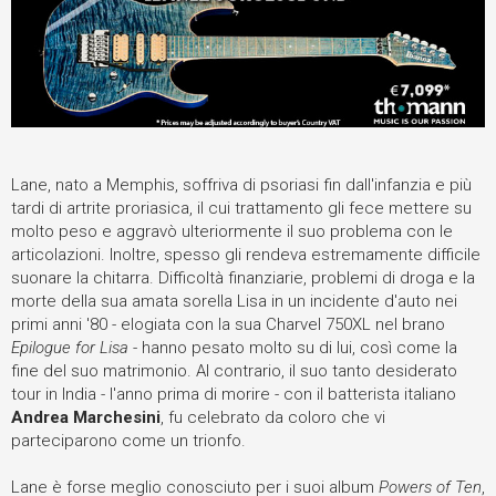
Lane, nato a Memphis, soffriva di psoriasi fin dall'infanzia e più
tardi di artrite proriasica, il cui trattamento gli fece mettere su
molto peso e aggravò ulteriormente il suo problema con le
articolazioni. Inoltre, spesso gli rendeva estremamente difficile
suonare la chitarra. Difficoltà finanziarie, problemi di droga e la
morte della sua amata sorella Lisa in un incidente d'auto nei
primi anni '80 - elogiata con la sua Charvel 750XL nel brano
Epilogue for Lisa
- hanno pesato molto su di lui, così come la
fine del suo matrimonio. Al contrario, il suo tanto desiderato
tour in India - l'anno prima di morire - con il batterista italiano
Andrea Marchesini
, fu celebrato da coloro che vi
parteciparono come un trionfo.
Lane è forse meglio conosciuto per i suoi album
Powers of Ten
,