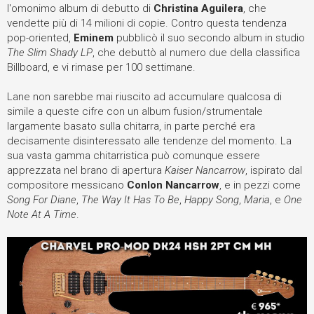
l'omonimo album di debutto di
Christina Aguilera
, che
vendette più di 14 milioni di copie. Contro questa tendenza
pop-oriented,
Eminem
pubblicò il suo secondo album in studio
The Slim Shady LP
, che debuttò al numero due della classifica
Billboard, e vi rimase per 100 settimane.
Lane non sarebbe mai riuscito ad accumulare qualcosa di
simile a queste cifre con un album fusion/strumentale
largamente basato sulla chitarra, in parte perché era
decisamente disinteressato alle tendenze del momento. La
sua vasta gamma chitarristica può comunque essere
apprezzata nel brano di apertura
Kaiser Nancarrow
, ispirato dal
compositore messicano
Conlon Nancarrow
, e in pezzi come
Song For Diane
,
The Way It Has To Be
,
Happy Song
,
Maria
, e
One
Note At A Time
.