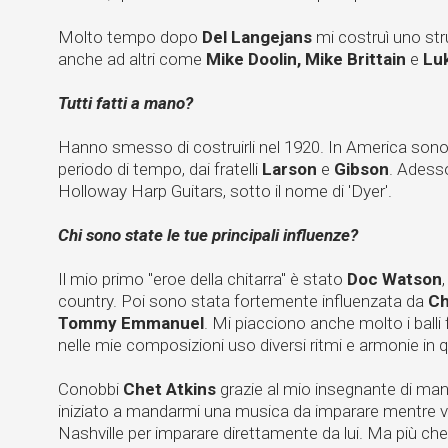
Molto tempo dopo
Del Langejans
mi costruì uno str
anche ad altri come
Mike Doolin, Mike Brittain
e
Lu
Tutti fatti a mano?
Hanno smesso di costruirli nel 1920. In America sono s
periodo di tempo, dai fratelli
Larson
e
Gibson
. Adesso
Holloway Harp Guitars, sotto il nome di 'Dyer'.
Chi sono state le tue principali influenze?
Il mio primo "eroe della chitarra" è stato
Doc Watson
country. Poi sono stata fortemente influenzata da
Ch
Tommy Emmanuel
. Mi piacciono anche molto i balli fo
nelle mie composizioni uso diversi ritmi e armonie in qu
Conobbi
Chet Atkins
grazie al mio insegnante di man
iniziato a mandarmi una musica da imparare mentre vi
Nashville per imparare direttamente da lui. Ma più che d