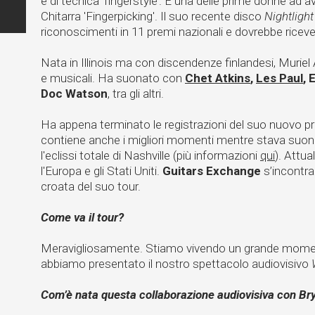
e di tecnica ‘fingerstyle’. È una delle prime donne ad 
Chitarra 'Fingerpicking'. Il suo recente disco
Nightlight
riconoscimenti in 11 premi nazionali e dovrebbe riceve
Nata in Illinois ma con discendenze finlandesi, Muriel A
e musicali. Ha suonato con
Chet Atkins
,
Les Paul
,
Doc Watson
, tra gli altri.
Ha appena terminato le registrazioni del suo nuovo 
contiene anche i migliori momenti mentre stava suona
l'eclissi totale di Nashville (più informazioni
qui
). Attua
l'Europa e gli Stati Uniti.
Guitars Exchange
s’incontra 
croata del suo tour.
Come va il tour?
Meravigliosamente. Stiamo vivendo un grande moment
abbiamo presentato il nostro spettacolo audiovisivo
Com’è nata questa collaborazione audiovisiva con Br