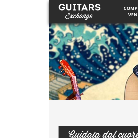
COMP
VEN
Guitars Exchange
Guidata dal cuor