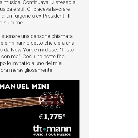
a musica. Continuava lui stesso a
usica e stili. Gli piaceva lavorare
di un furgone a ex-Presidenti. Il
o su di me.
di suonare una canzone chiamata
e e mi hanno detto che c'era una
 da New York e mi disse: "Ti sto
 con me". Così una notte l'ho
o lo invitai io a uno dei miei
cora meravigliosamente.