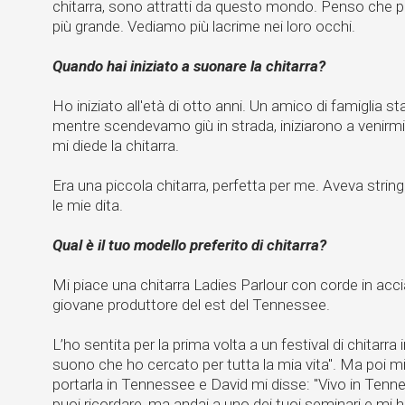
chitarra, sono attratti da questo mondo. Penso che 
più grande. Vediamo più lacrime nei loro occhi.
Quando hai iniziato a suonare la chitarra?
Ho iniziato all'età di otto anni. Un amico di famiglia st
mentre scendevamo giù in strada, iniziarono a venirmi
mi diede la chitarra.
Era una piccola chitarra, perfetta per me. Aveva stringh
le mie dita.
Qual è il tuo modello preferito di chitarra?
Mi piace una chitarra Ladies Parlour con corde in acci
giovane produttore del est del Tennessee.
L’ho sentita per la prima volta a un festival di chitarra 
suono che ho cercato per tutta la mia vita". Ma poi 
portarla in Tennessee e David mi disse: "Vivo in Tennes
puoi ricordare, ma andai a uno dei tuoi seminari e mi 