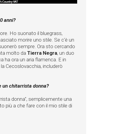
50 anni?
re. Ho suonato il bluegrass,
lasciato morire uno stile. Se c'è un
o suonerò sempre. Ora sto cercando
zata molto da
Tierra Negra
, un duo
a ha ora un aria flamenca. E in
 la Cecoslovacchia, includerò
e un chitarrista donna?
rista donna", semplicemente una
o più a che fare con il mio stile di