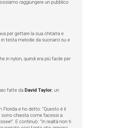
possiamo raggiungere un pubblico
ava per gettare la sua chitarra e
 in testa melodie da suonarci su e
e in nylon, quindi era più facile per
aio fatte da
David Taylor
, un
in Florida e ho detto: "Questo è il
mi sono chiesta come facessi a
see!". E continuò: "In realtà non ti
hai ispirato così tanto che appena