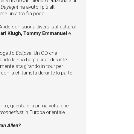
aver vinto il Campionato Nazionale di
 Daylight
ha avuto i più alti
rne un altro fra poco.
nderson suona diversi stili culturali
 Earl Klugh, Tommy Emmanuel
e
progetto
Eclipse
. Un CD che
ndo la sua harp guitar durante
lmente sta girando in tour per
con la chitarrista durante la parte
o, questa è la prima volta che
Wonderlust
in Europa orientale.
yan Allen?