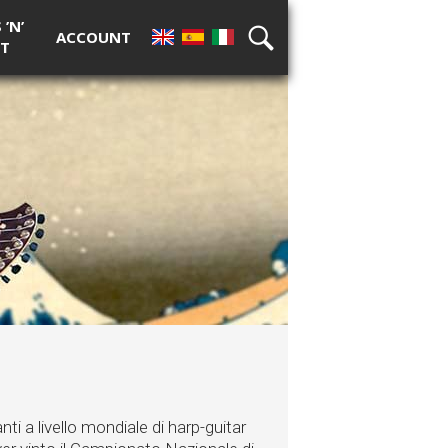
’N’
ACCOUNT
T
EN
ES
IT
RICERCA
nti a livello mondiale di harp-guitar