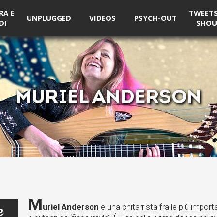
RA E
TWEETS 
UNPLUGGED
VIDEOS
PSYCH-OUT
DI
SHOU
M
e
uriel Anderson
è una chitarrista fra le più importa