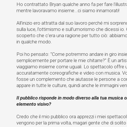
Ho contrattato Bryan qualche anno fa per fare l'illust
mentre lavoravamo insieme...ci siamo innamorati!
All’inizio ero attratta dal suo lavoro perché mi sorpr
sulla luce, l’ottimismo e sull’umorismo che dicessi io.
scoperto che c'era una ragione per tutto ciò: abbiam
in qualche modo.
Poi ho pensato: "Come potremmo andare in giro ins
semplicemente per portare le mie chitarre?" È un artist
viaggiamo insieme come uguali. Lo spettacolo offre 
accuratamente coreografiche e video con musica. Vo
fosse un complemento che aiutasse le persone a co
appare in tutte le culture, quindi anche le immagini v
Il pubblico risponde in modo diverso alla tua musica 
elemento visivo?
Credo che il mio pubblico ora apprezzi i miei spettacoli
vengono per la prima volta, magari gente che di solit