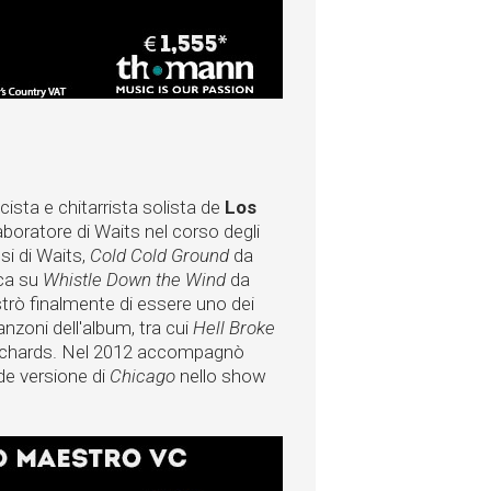
nicista e chitarrista solista de
Los
boratore di Waits nel corso degli
si di Waits,
Cold Cold Ground
da
ica su
Whistle Down the Wind
da
rò finalmente di essere uno dei
anzoni dell'album, tra cui
Hell Broke
 Richards. Nel 2012 accompagnò
de versione di
Chicago
nello show