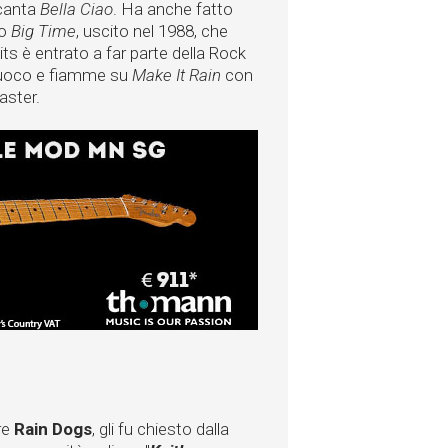
 canta
Bella Ciao
. Ha anche fatto
vo
Big Time
, uscito nel 1988, che
s è entrato a far parte della Rock
n fuoco e fiamme su
Make It Rain
con
aster.
re
Rain Dogs
, gli fu chiesto dalla