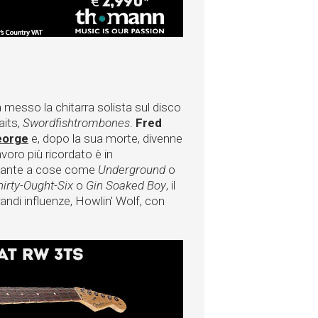
messo la chitarra solista sul disco
aits,
Swordfishtrombones
.
Fred
eorge
e, dopo la sua morte, divenne
avoro più ricordato è in
onante a cose come
Underground
o
hirty-Ought-Six
o
Gin Soaked Boy
, il
randi influenze, Howlin' Wolf, con