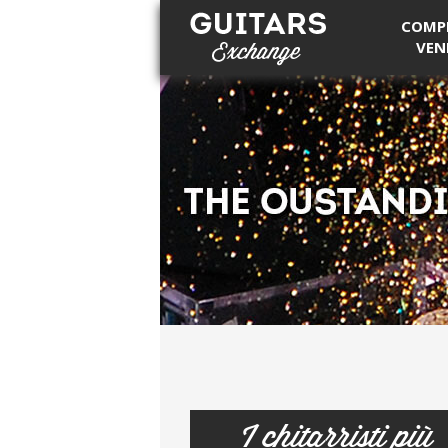
COMP
VEN
Guitars Exchange
I chitarristi più