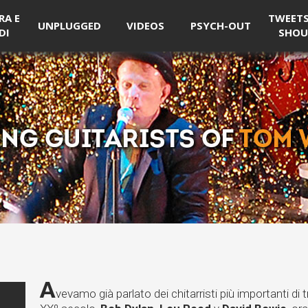
RA E
TWEETS 
UNPLUGGED
VIDEOS
PSYCH-OUT
DI
SHOU
A
vevamo già parlato dei chitarristi più importanti di tr