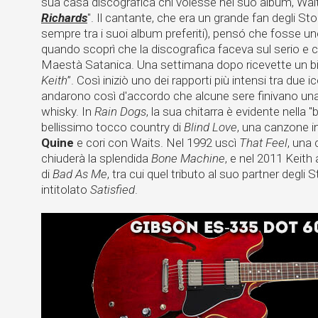
sua casa discografica chi volesse nel suo album, Wait
Richards
". Il cantante, che era un grande fan degli St
sempre tra i suoi album preferiti), pensó che fosse u
quando scoprì che la discografica faceva sul serio e
Maestà Satanica. Una settimana dopo ricevette un big
Keith
”. Così iniziò uno dei rapporti più intensi tra du
andarono così d'accordo che alcune sere finivano una c
whisky. In
Rain Dogs
, la sua chitarra è evidente nella 
bellissimo tocco country di
Blind Love
, una canzone i
Quine
e cori con Waits. Nel 1992 uscì
That Feel
, una
chiuderà la splendida
Bone Machine
, e nel 2011 Keith
di
Bad As Me
, tra cui quel tributo al suo partner degli 
intitolato
Satisfied
.