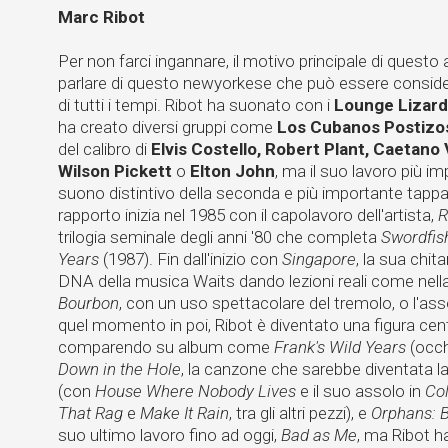
Marc Ribot
Per non farci ingannare, il motivo principale di questo 
parlare di questo newyorkese che può essere considerat
di tutti i tempi. Ribot ha suonato con i
Lounge Lizar
ha creato diversi gruppi come
Los Cubanos Postizo
del calibro di
Elvis Costello, Robert Plant, Caetano 
Wilson Pickett
o
Elton John
, ma il suo lavoro più im
suono distintivo della seconda e più importante tappa d
rapporto inizia nel 1985 con il capolavoro dell'artista,
R
trilogia seminale degli anni '80 che completa
Swordfi
Years
(1987). Fin dall'inizio con
Singapore
, la sua chit
DNA della musica Waits dando lezioni reali come nell
Bourbon
, con un uso spettacolare del tremolo, o l'ass
quel momento in poi, Ribot è diventato una figura cen
comparendo su album come
Frank's Wild Years
(occ
Down in the Hole
, la canzone che sarebbe diventata la
(con
House Where Nobody Lives
e il suo assolo in
Co
That Rag
e
Make It Rain
, tra gli altri pezzi), e
Orphans: B
suo ultimo lavoro fino ad oggi,
Bad as Me
, ma Ribot h