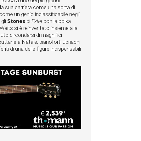
a tocca a uno dei più grandi
 la sua carriera come una sorta di
ome un genio inclassificabile negli
 gli
Stones
di
Exile
con la polka.
Waits si è reinventato insieme alla
to circondarsi di magnifici
 puttane a Natale, pianoforti ubriachi
eriti di una delle figure indispensabili