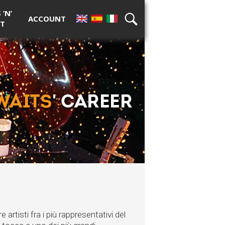
’N’
ACCOUNT
T
EN
ES
IT
RICERCA
e artisti fra i più rappresentativi del