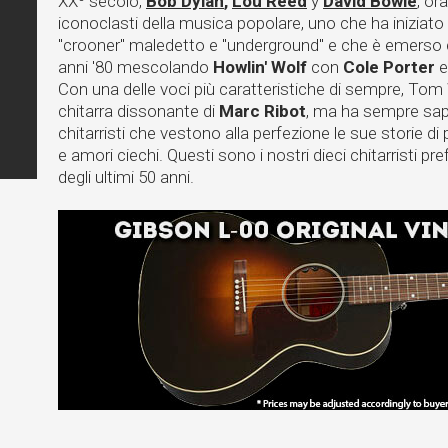
XXº secolo,
Bob Dylan
,
Lou Reed
y
David Bowie
, or
iconoclasti della musica popolare, uno che ha iniziato
"crooner" maledetto e "underground" e che è emerso c
anni '80 mescolando
Howlin' Wolf
con
Cole Porter
e
Con una delle voci più caratteristiche di sempre, Tom 
chitarra dissonante di
Marc Ribot
, ma ha sempre sapu
chitarristi che vestono alla perfezione le sue storie di
e amori ciechi. Questi sono i nostri dieci chitarristi pref
degli ultimi 50 anni.