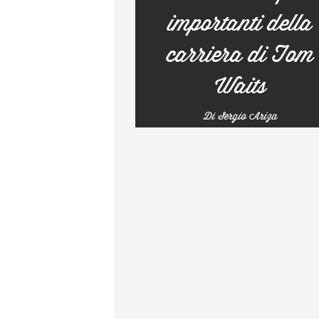
importanti della
carriera di Tom
Waits
Di Sergio Ariza