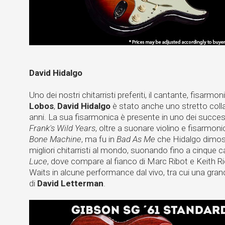
David Hidalgo
Uno dei nostri chitarristi preferiti, il cantante, fisarmo
Lobos
,
David Hidalgo
è stato anche uno stretto colla
anni. La sua fisarmonica è presente in uno dei succes
Frank's Wild Years
, oltre a suonare violino e fisarmon
Bone Machine
, ma fu in
Bad As Me
che Hidalgo dimost
migliori chitarristi al mondo, suonando fino a cinque c
Luce
, dove compare al fianco di Marc Ribot e Keith
Waits in alcune performance dal vivo, tra cui una gran
di
David Letterman
.