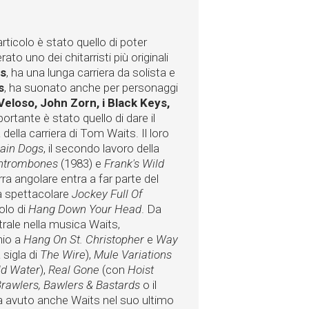
articolo è stato quello di poter
o uno dei chitarristi più originali
ds
, ha una lunga carriera da solista e
s
, ha suonato anche per personaggi
Veloso, John Zorn, i Black Keys,
portante è stato quello di dare il
ella carriera di Tom Waits. Il loro
ain Dogs
, il secondo lavoro della
shtrombones
(1983) e
Frank's Wild
arra angolare entra a far parte del
a spettacolare
Jockey Full Of
olo di
Hang Down Your Head
. Da
trale nella musica Waits,
hio a
Hang On St. Christopher
e
Way
 sigla di
The Wire
),
Mule Variations
ld Water
),
Real Gone
(con
Hoist
rawlers, Bawlers & Bastards
o il
a avuto anche Waits nel suo ultimo