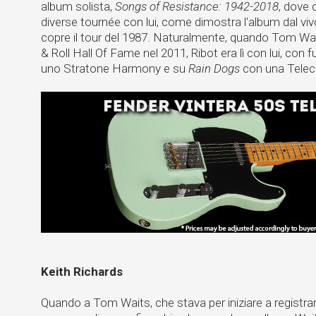
album solista,
Songs of Resistance: 1942-2018
, dove
diverse tournée con lui, come dimostra l'album dal vi
copre il tour del 1987. Naturalmente, quando Tom Wait
& Roll Hall Of Fame nel 2011, Ribot era lì con lui, co
uno Stratone Harmony e su
Rain Dogs
con una Telec
Keith Richards
Quando a Tom Waits, che stava per iniziare a registra