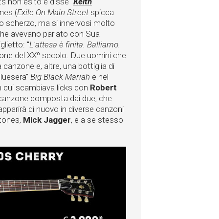
s non esitò e disse "
Keith
ones (
Exile On Main Street
spicca
no scherzo, ma si innervosì molto
 che avevano parlato con Sua
lietto: "
L'attesa è finita. Balliamo.
e icone del XXº secolo. Due uomini che
anzone e, altre, una bottiglia di
"bluesera"
Big Black Mariah
e nel
n cui scambiava licks con
Robert
 canzone composta dai due, che
 apparirà di nuovo in diverse canzoni
Stones,
Mick Jagger
, e a se stesso