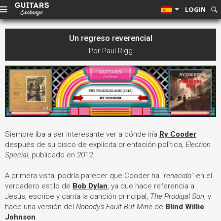
LOGIN
Un regreso reverencial
Por Paul Rigg
Siempre iba a ser interesante ver a dónde iría
Ry Cooder
después de su disco de explícita orientación política,
Election
Special
, publicado en 2012.
A primera vista, podría parecer que Cooder ha "
renacido
" en el
verdadero estilo de
Bob Dylan
, ya que hace referencia a
Jesús, escribe y canta la canción principal,
The Prodigal Son
, y
hace una versión del
Nobody's Fault But Mine
de
Blind Willie
Johnson
.