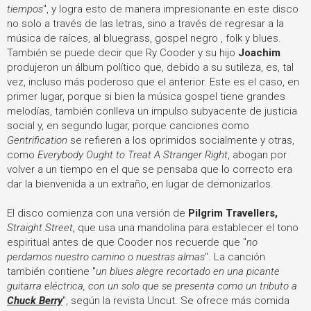
tiempos
", y logra esto de manera impresionante en este disco
no solo a través de las letras, sino a través de regresar a la
música de raíces, al bluegrass, gospel negro , folk y blues.
También se puede decir que Ry Cooder y su hijo
Joachim
produjeron un álbum político que, debido a su sutileza, es, tal
vez, incluso más poderoso que el anterior. Este es el caso, en
primer lugar, porque si bien la música gospel tiene grandes
melodías, también conlleva un impulso subyacente de justicia
social y, en segundo lugar, porque canciones como
Gentrification
se refieren a los oprimidos socialmente y otras,
como
Everybody Ought to Treat A Stranger Right
, abogan por
volver a un tiempo en el que se pensaba que lo correcto era
dar la bienvenida a un extraño, en lugar de demonizarlos.
El disco comienza con una versión de
Pilgrim Travellers,
Straight Street
, que usa una mandolina para establecer el tono
espiritual antes de que Cooder nos recuerde que "
no
perdamos nuestro camino o nuestras almas
". La canción
también contiene "
un blues alegre recortado en una picante
guitarra eléctrica, con un solo que se presenta como un tributo a
Chuck Berry
", según la revista Uncut. Se ofrece más comida