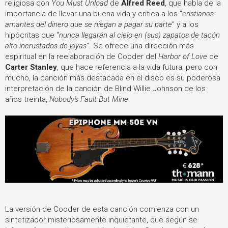
religiosa con
You Must Unload
de
Alfred Reed
, que habla de la
importancia de llevar una buena vida y critica a los "
cristianos
amantes del dinero que se niegan a pagar su parte
" y a los
hipócritas que "
nunca llegarán al cielo en (sus) zapatos de tacón
alto incrustados de joyas
". Se ofrece una dirección más
espiritual en la reelaboración de Cooder del
Harbor of Love
de
Carter Stanley
, que hace referencia a la vida futura; pero con
mucho, la canción más destacada en el disco es su poderosa
interpretación de la canción de Blind Willie Johnson de los
años treinta,
Nobody's Fault But Mine
.
La versión de Cooder de esta canción comienza con un
sintetizador misteriosamente inquietante, que según se