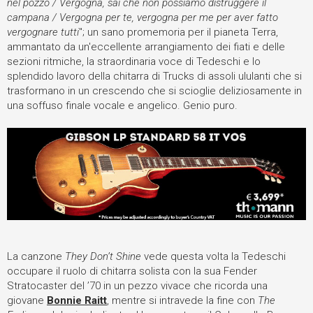
nel pozzo / Vergogna, sai che non possiamo distruggere il
campana / Vergogna per te, vergogna per me per aver fatto
vergognare tutti
"; un sano promemoria per il pianeta Terra,
ammantato da un'eccellente arrangiamento dei fiati e delle
sezioni ritmiche, la straordinaria voce di Tedeschi e lo
splendido lavoro della chitarra di Trucks di assoli ululanti che si
trasformano in un crescendo che si scioglie deliziosamente in
una soffuso finale vocale e angelico. Genio puro.
La canzone
They Don’t Shine
vede questa volta la Tedeschi
occupare il ruolo di chitarra solista con la sua Fender
Stratocaster del ’70 in un pezzo vivace che ricorda una
giovane
Bonnie Raitt
, mentre si intravede la fine con
The