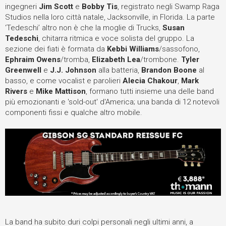
ingegneri
Jim Scott
e
Bobby Tis
, registrato negli Swamp Raga
Studios nella loro città natale, Jacksonville, in Florida. La parte
‘Tedeschi’ altro non è che la moglie di Trucks,
Susan
Tedeschi
, chitarra ritmica e voce solista del gruppo. La
sezione dei fiati è formata da
Kebbi Williams
/sassofono,
Ephraim Owens
/tromba,
Elizabeth Lea
/trombone.
Tyler
Greenwell
e
J.J. Johnson
alla batteria,
Brandon Boone
al
basso, e come vocalist e parolieri
Alecia Chakour
,
Mark
Rivers
e
Mike Mattison
, formano tutti insieme una delle band
più emozionanti e 'sold-out' d'America; una banda di 12 notevoli
componenti fissi e qualche altro mobile.
La band ha subito duri colpi personali negli ultimi anni, a