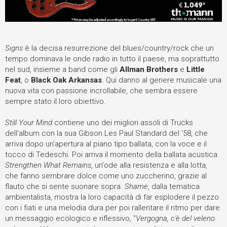
Signs
è la decisa resurrezione del blues/country/rock che un
tempo dominava le onde radio in tutto il paese, ma soprattutto
nel sud, insieme a band come gli
Allman Brothers
e
Little
Feat
, o
Black Oak Arkansas
. Qui danno al genere musicale una
nuova vita con passione incrollabile, che sembra essere
sempre stato il loro obiettivo.
Still Your Mind
contiene uno dei migliori assoli di Trucks
dell'album
con la sua Gibson Les Paul Standard del '58, che
arriva dopo un'apertura al piano tipo ballata
, con la voce e il
tocco di Tedeschi. Poi arriva il momento della ballata acustica
Strengthen What Remains
, un'ode alla resistenza e alla lotta,
che fanno sembrare dolce come uno zuccherino, grazie al
flauto che si sente suonare sopra.
Shame
, dalla tematica
ambientalista, mostra la loro capacità di far esplodere il pezzo
con i fiati e una melodia dura per poi rallentare il ritmo per dare
un messaggio ecologico e riflessivo, "
Vergogna, c'è del veleno