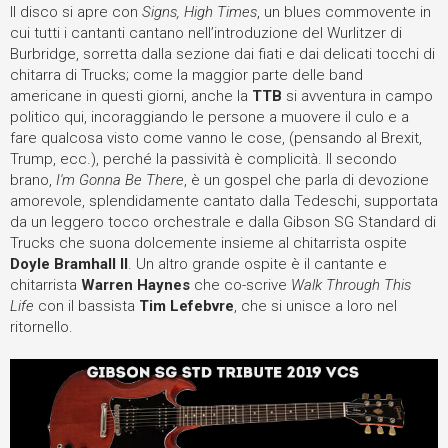
Il disco si apre con
Signs, High Times
, un blues commovente in
cui tutti i cantanti cantano nell’introduzione del Wurlitzer di
Burbridge, sorretta dalla sezione dai fiati e dai delicati tocchi di
chitarra di Trucks; come la maggior parte delle band
americane in questi giorni, anche la
TTB
si avventura in campo
politico qui, incoraggiando le persone a muovere il culo e a
fare qualcosa visto come vanno le cose, (pensando al Brexit,
Trump, ecc.), perché la passività è complicità. Il secondo
brano,
I'm Gonna Be There
, è un gospel che parla di devozione
amorevole, splendidamente cantato dalla Tedeschi, supportata
da un leggero tocco orchestrale e dalla Gibson SG Standard di
Trucks che suona dolcemente insieme al chitarrista ospite
Doyle Bramhall II
. Un altro grande ospite è il cantante e
chitarrista
Warren Haynes
che co-scrive
Walk Through This
Life
con il bassista
Tim Lefebvre
, che si unisce a loro nel
ritornello.