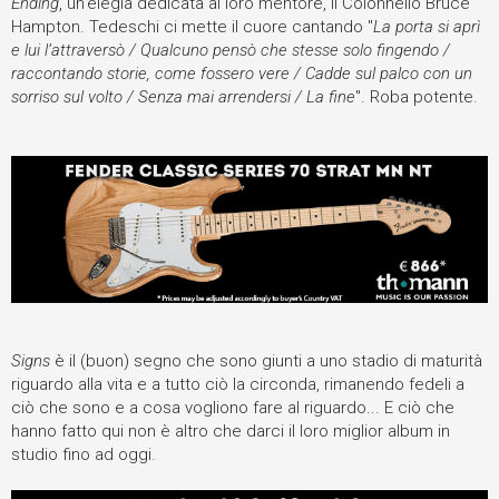
Ending
, un'elegia dedicata al loro mentore, il Colonnello Bruce
Hampton. Tedeschi ci mette il cuore cantando "
La porta si aprì
e lui l’attraversò / Qualcuno pensò che stesse solo fingendo /
raccontando storie, come fossero vere / Cadde sul palco con un
sorriso sul volto / Senza mai arrendersi / La fine
". Roba potente.
Signs
è il (buon) segno che sono giunti a uno stadio di maturità
riguardo alla vita e a tutto ciò la circonda, rimanendo fedeli a
ciò che sono e a cosa vogliono fare al riguardo... E ciò che
hanno fatto qui non è altro che darci il loro miglior album in
studio fino ad oggi.