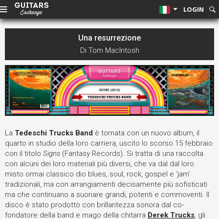
LOGIN
Una resurrezione
Di Tom MacIntosh
La
Tedeschi Trucks Band
è tornata con un nuovo album, il
quarto in studio della loro carriera, uscito lo scorso 15 febbraio
con il titolo
Signs
(Fantasy Records). Si tratta di una raccolta
con alcuni dei loro materiali più diversi, che va dal dal loro
misto ormai classico dio blues, soul, rock, gospel e ‘jam’
tradizionali, ma con arrangiamenti decisamente più sofisticati
ma che continuano a suonare grandi, potenti e commoventi. Il
disco è stato prodotto con brillantezza sonora dal co-
fondatore della band e mago della chitarra
Derek Trucks
, gli