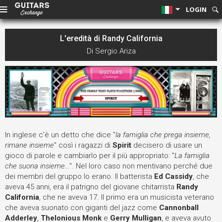
LOGIN
L'eredità di Randy California
Di Sergio Ariza
In inglese c'è un detto che dice "
la famiglia che prega insieme,
rimane insieme
" così i ragazzi di
Spirit
decisero di usare un
gioco di parole e cambiarlo per il più appropriato: "
La famiglia
che suona insieme...
". Nel loro caso non mentivano perché due
dei membri del gruppo lo erano. Il batterista
Ed Cassidy
, che
aveva 45 anni, era il patrigno del giovane chitarrista
Randy
California
, che ne aveva 17. Il primo era un musicista veterano
che aveva suonato con giganti del jazz come
Cannonball
Adderley
,
Thelonious Monk
e
Gerry Mulligan
, e aveva avuto