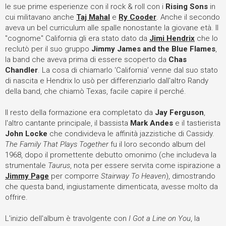
le sue prime esperienze con il rock & roll con i
Rising Sons
in
cui militavano anche
Taj Mahal
e
Ry Cooder
. Anche il secondo
aveva un bel curriculum alle spalle nonostante la giovane età. Il
"cognome" California gli era stato dato da
Jimi Hendrix
che lo
reclutò per il suo gruppo
Jimmy James and the Blue Flames
,
la band che aveva prima di essere scoperto da
Chas
Chandler
. La cosa di chiamarlo ‘California’ venne dal suo stato
di nascita e Hendrix lo usò per differenziarlo dall'altro Randy
della band, che chiamò Texas, facile capire il perché.
Il resto della formazione era completato da
Jay Ferguson
,
l'altro cantante principale, il bassista
Mark Andes
e il tastierista
John Locke
che condivideva le affinità jazzistiche di Cassidy.
The Family That Plays Together
fu il loro secondo album del
1968, dopo il promettente debutto omonimo (che includeva la
strumentale
Taurus
, nota per essere servita come ispirazione a
Jimmy Page
per comporre
Stairway To Heaven
), dimostrando
che questa band, ingiustamente dimenticata, avesse molto da
offrire.
L'inizio dell'album è travolgente con
I Got a Line on You
, la