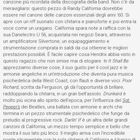
canzone più ricordata della discografia della band. Non c'è da
meravigliarsi: questo pezzo di Randy California dovrebbe
essere nel canone delle canzoni essenziali degli anni ‘60. Si
apre con un riff suonato con chitarra e pianoforte e poi entra la
voce come un uragano. California spara note a raffica con la
sua Danelectro U 56, acquistata nei negozi Sears, attraverso
un amplificatore Silvertone, un equipaggiamento e
strumentazione comprata in saldi da cui ottienne le migliori
prestazioni possibili. È facile capire cosa Hendrix abbia visto in
questo ragazzo che non smise mai di elogiare. In
It Shall Be
apprezziamo diverse cose, il suo gusto per il cool jazz e le
armonie angeliche in un'introduzione che diventa pura musica
psichedelica della West Coast, con flauti e diverse voci.
Poor
Richard
, scritta da Ferguson, gli dà l'opportunità di brillare,
raddoppiando la chitarra, in un gran bell’assolo.
Drunkard
è
molto più vicina allo spirito dell’epoca, per l'influenza del
Sgt.
Pepper's
dei Beatles, una ballata con armonie e archi che
termina in un pezzo strumentale psichedelico che funge da
preludio al progressive rock.
Darlin’ If
è un altra delle grandi
canzoni di California, un mezzo tempo semplice e bello che
mostra il suo lato più lirico. Il meglio arriva con l'incredibile
ponte strumentale con la sola chitarra di California e il basso di