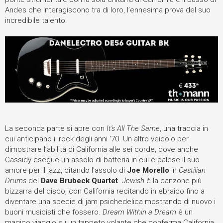
Andes che interagiscono tra di loro, l’ennesima prova del suo
incredibile talento.
La seconda parte si apre con
It's All The Same
, una traccia in
cui anticipano il rock degli anni ‘70. Un altro veicolo per
dimostrare l’abilità di California alle sei corde, dove anche
Cassidy esegue un assolo di batteria in cui è palese il suo
amore per il jazz, citando l'assolo di
Joe Morello
in
Castilian
Drums
del
Dave Brubeck Quartet
.
Jewish
è la canzone più
bizzarra del disco, con California recitando in ebraico fino a
diventare una specie di jam psichedelica mostrando di nuovo i
buoni musicisti che fossero.
Dream Within a Dream
è un
magico viaggio su un tappeto volante che conferma California