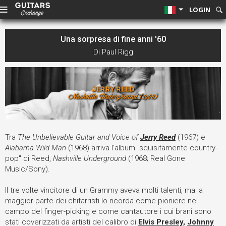
LOGIN
Una sorpresa di fine anni '60
Di Paul Rigg
Tra
The Unbelievable Guitar and Voice of
Jerry Reed
(1967) e
Alabama Wild Man
(1968) arriva l'album "squisitamente country-
pop" di Reed,
Nashville Underground
(1968; Real Gone
Music/Sony).
Il tre volte vincitore di un Grammy aveva molti talenti, ma la
maggior parte dei chitarristi lo ricorda come pioniere nel
campo del finger-picking e come cantautore i cui brani sono
stati coverizzati da artisti del calibro di
Elvis Presley
,
Johnny