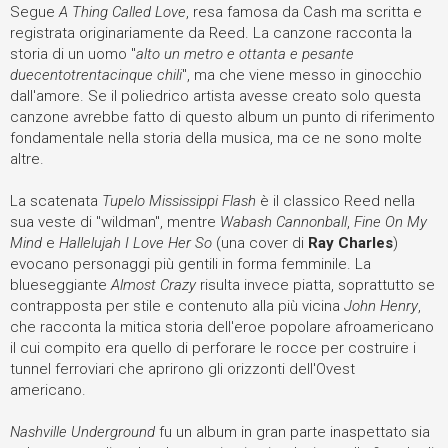
Segue
A Thing Called Love
, resa famosa da Cash ma scritta e
registrata originariamente da Reed. La canzone racconta la
storia di un uomo "
alto un metro e ottanta e pesante
duecentotrentacinque chili
", ma che viene messo in ginocchio
dall'amore. Se il poliedrico artista avesse creato solo questa
canzone avrebbe fatto di questo album un punto di riferimento
fondamentale nella storia della musica, ma ce ne sono molte
altre.
La scatenata
Tupelo Mississippi Flash
è il classico Reed nella
sua veste di "wildman", mentre
Wabash Cannonball
,
Fine On My
Mind
e
Hallelujah I Love Her So
(una cover di
Ray Charles
)
evocano personaggi più gentili in forma femminile. La
blueseggiante
Almost Crazy
risulta invece piatta, soprattutto se
contrapposta per stile e contenuto alla più vicina
John Henry
,
che racconta la mitica storia dell'eroe popolare afroamericano
il cui compito era quello di perforare le rocce per costruire i
tunnel ferroviari che aprirono gli orizzonti dell'Ovest
americano.
Nashville Underground
fu un album in gran parte inaspettato sia