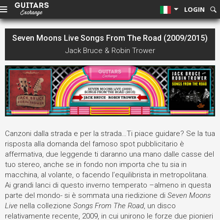
LOGIN
Seven Moons Live Songs From The Road (2009/2015)
Jack Bruce & Robin Trower
Canzoni dalla strada e per la strada…Ti piace guidare? Se la tua
risposta alla domanda del famoso spot pubblicitario è
affermativa, due leggende ti daranno una mano dalle casse del
tuo stereo, anche se in fondo non importa che tu sia in
macchina, al volante, o facendo l’equilibrista in metropolitana.
Ai grandi lanci di questo inverno temperato –almeno in questa
parte del mondo- si è sommata una riedizione di
Seven Moons
Live
nella collezione
Songs From The Road
, un disco
relativamente recente, 2009, in cui unirono le forze due pionieri