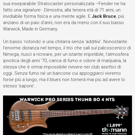
sua inseparabile Stratocaster personalizzata –Fender ne ha
fatto una
signature
-. Dimostra, alla tenera età di 71 anni, un
invidiabile forma fisica e una mente agile. E
Jack Bruce
, più
anziano di un paio d’anni, non era da meno con il suo basso
Warwick, Made in Germany.
Un basso ‘rotondo’ e una chitarra senza ‘additivi’. Nonostante
l’enorme distanza nel tempo, il trio che salì sul palcoscenico di
Nimega, riuscì a ricreare, per un istante irripetibile, l’atmosfera
ipnotica degli anni ‘70, carica di fumo e odore di marijuana, la
stessa che è ormai impossibile rivivere nei club asettici di
oggi. Senza fumo né un bancone cui appoggiarci vivremo
forse più a lungo, ma il blues non tornerà mai più ad avere lo
stesso ‘sapore’…