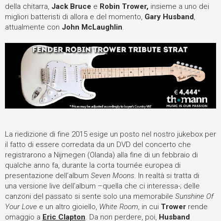
della chitarra,
Jack Bruce
e
Robin Trower,
insieme a uno dei
migliori batteristi di allora e del momento,
Gary Husband
,
attualmente con
John McLaughlin
.
La riedizione di fine 2015 esige un posto nel nostro jukebox per
il fatto di essere corredata da un DVD del concerto che
registrarono a Nijmegen (Olanda) alla fine di un febbraio di
qualche anno fa, durante la corta tournée europea di
presentazione dell’album
Seven Moons
. In realtà si tratta di
una versione live dell’album –quella che ci interessa-; delle
canzoni del passato si sente solo una memorabile
Sunshine Of
Your Love
e un altro gioiello,
White Room
, in cui
Trower
rende
omaggio a
Eric Clapton
. Da non perdere, poi,
Husband