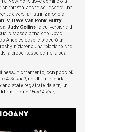
sferì a New York, dove cominciò a
 chitarrista, anche se l'essere una
nte diversi artisti iniziarono a
n IV
,
Dave Van Ronk
,
Buffy
osa,
Judy Collins
, la cui versione di
quello stesso anno che David
Los Angeles dove le procurò un
Crosby iniziarono una relazione che
yrds la presentasse come la sua
si nessun ornamento, con poco più
To A Seagull
, un album in cui la
rano state registrate da altri, un
ndi brani come
I Had A King
o