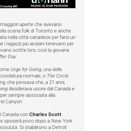
re maggiori aperte che avevano
lla scena folk di Toronto e anche
cata nella città canadese per farsi un
 i ragazzi più anziani tenevano per
evano scritte loro, così la giovane
fter Day
.
 come
Urge for Going
, una delle
ccordatura normale, o
The Circle
ng, che pensava che, a 21 anni,
oing
desiderava uscire dal Canada e
a per sempre associata alla
rel Canyon.
a il Canada con
Charles Scott
, che sposerà poco dopo a New York
sciuta. Si stabilirono a Detroit