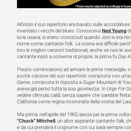
All'inizio il suo repertorio era basato sulle accordatu
inventato i vecchi del blues. Conosceva
Neil Young
de
lui le usava; si erano conosciuti quando Joni si era re
nome come cantante folk. La scena era difficile perché
loro le migliori canzoni tradizionali, anche se non le av
cantante iniziò a scriverne di proprie, la prima fu
Day A
Presto cominciarono ad arrivare le prime meraviglie,
poche canzoni del suo repertorio composta con un'a
Game
, composta in risposta a
Sugar Mountain
di You
aveva già perso tutta la sua giovinezza. In
Urge For G
vedere climi più caldi, senza sapere che sarebbe finit
California come regina incoronata della scena del Lau
Ma prima, nell'aprile del 1965, lascia per la prima volt
"Chuck" Mitchell
, un altro aspirante cantante folk
e da cui prenderà il cognome con cui sarà sempre cono