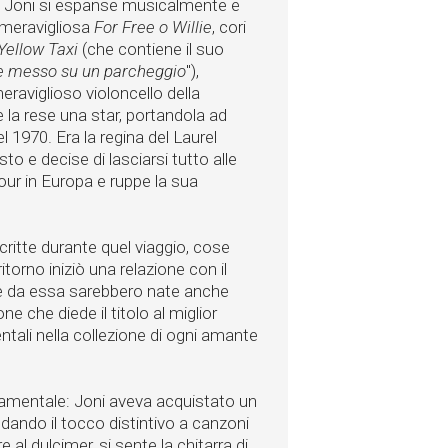
a Joni si espanse musicalmente e
 meravigliosa
For Free
o Willie
, cori
Yellow Taxi
(che contiene il suo
 e messo su un parcheggio
"),
eraviglioso violoncello della
 la rese una star, portandola ad
l 1970. Era la regina del Laurel
to e decise di lasciarsi tutto alle
tour in Europa e ruppe la sua
scritte durante quel viaggio, cose
 ritorno iniziò una relazione con il
, e da essa sarebbero nate anche
one che diede il titolo al miglior
entali nella collezione di ogni amante
damentale: Joni aveva acquistato un
ando il tocco distintivo a canzoni
e al dulcimer, si sente la chitarra di