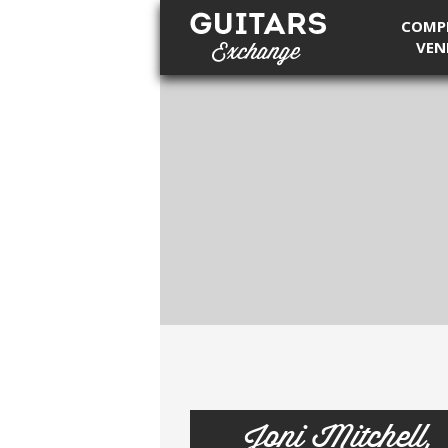
COMP
VEN
Guitars Exchange
Joni Mitchell,