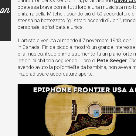
cantautori del XX secolo, ma, parafrasando
David Cr
con
poetessa brava come tutti loro e una musicista molto 
chitarra della Mitchell, usando più di 50 accordature di
stessa ha battezzato "gli strani accordi di Joni", ren
personale, sofisticata e unica.
L'artista è venuta al mondo il 7 novembre 1943, con i
in Canada. Fin da piccola mostrò un grande interesse pe
e la musica, il suo primo strumento fu un pianoforte 
lezioni di chitarra seguendo il libro di
Pete Seeger
The
avendo avuto la poliomielite da bambina, non aveva mo
iniziò ad usare accordature aperte.