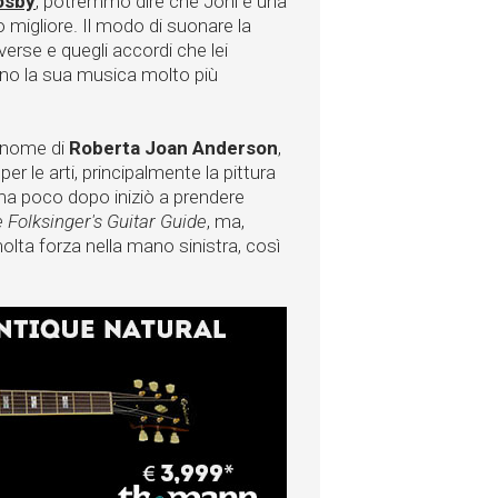
osby
, potremmo dire che Joni è una
migliore. Il modo di suonare la
verse e quegli accordi che lei
dono la sua musica molto più
l nome di
Roberta Joan Anderson
,
r le arti, principalmente la pittura
ma poco dopo iniziò a prendere
 Folksinger's Guitar Guide
, ma,
lta forza nella mano sinistra, così