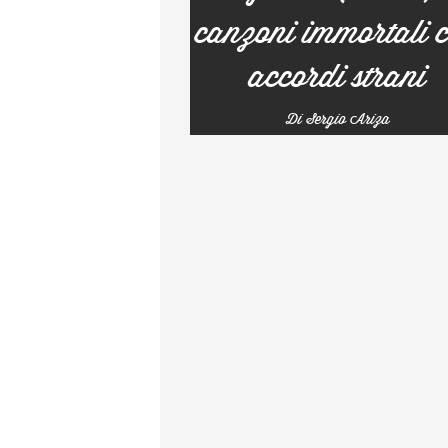
canzoni immortali 
accordi strani
Di Sergio Ariza