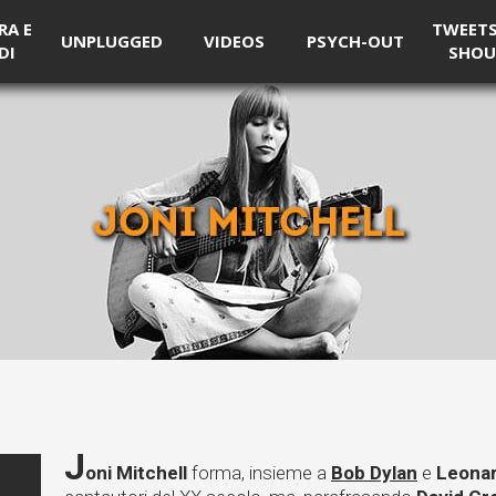
RA E
TWEETS 
UNPLUGGED
VIDEOS
PSYCH-OUT
DI
SHOU
J
oni Mitchell
forma, insieme a
Bob Dylan
e
Leona