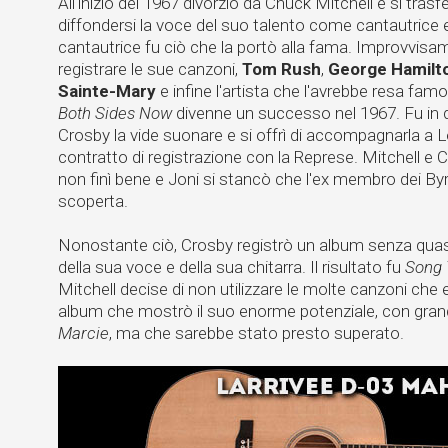
All'inizio del 1967 divorziò da Chuck Mitchell e si tra
diffondersi la voce del suo talento come cantautrice e
cantautrice fu ciò che la portò alla fama. Improvvisame
registrare le sue canzoni,
Tom Rush
,
George Hamilto
Sainte-Mary
e infine l'artista che l'avrebbe resa fam
Both Sides Now
divenne un successo nel 1967. Fu in 
Crosby la vide suonare e si offrì di accompagnarla a 
contratto di registrazione con la Represe. Mitchell e 
non finì bene e Joni si stancò che l'ex membro dei B
scoperta.
Nonostante ciò, Crosby registrò un album senza qua
della sua voce e della sua chitarra. Il risultato fu
Song 
Mitchell decise di non utilizzare le molte canzoni che e
album che mostrò il suo enorme potenziale, con gra
Marcie
, ma che sarebbe stato presto superato.