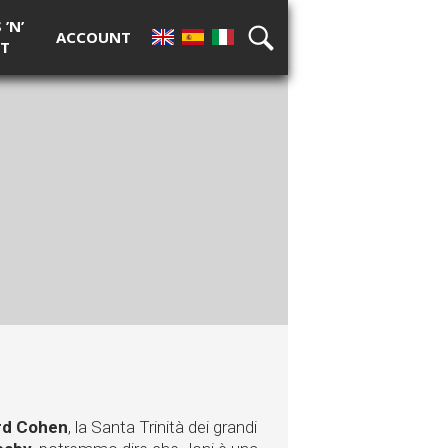
’N’
ACCOUNT
T
EN
ES
IT
RICERCA
rd Cohen
, la Santa Trinità dei grandi