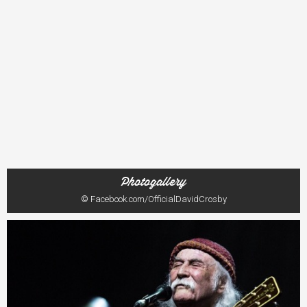
Photogallery
© Facebook.com/OfficialDavidCrosby