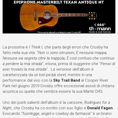
La prossima è
I Think I
, che parla degli errori che Crosby ha
fatto nella sua vita. "
Non ci sono istruzioni, E nessuna mappa,
Nessuna via segreta oltre la trappola, È così confuso che continuo
a perdere la mia strada
", intona, prima di suggerire che "
Penso di
aver trovato la mia strada
". La versione dell'album è
caratterizzata da un bel pedal steel, mentre in una
performance dal vivo con la
Sky Trail Band
al Cooper River
Park nel giugno 2019 Crosby offre eccezionali assoli di chitarra
acustica su quella che sembra essere la sua Martin D45.
Uno dei punti salienti dell'album è la canzone,
Rodriguez for a
Night
, che Crosby ha co-scritto con suo figlio e
Donald Fagen
.
Evocando "
fuorilegge, angeli e cowboy da farmacia
" è un brano