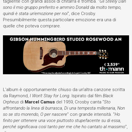
tagliente con grandi assoli di chitarra e tromba. "
Gli Steely Dan
sono il mio gruppo preferito e ammiro Donald da molto tempo,
quindi è stata un'emozione per noi
", dice Crosby.
Presumibilmente questa particolare emozione era una di
quelle che poteva comprare.
L'album è opportunamente chiuso da un'altra canzone scritta
da Raymond,
I Won't Stay for Long
. Ispirato dal film
Black
Orpheus
di
Marcel Camus
del 1959, Crosby canta "
Sto
affrontando la linea di burrasca, Di una tempesta millenaria, Non
so se sto morendo, O per nascere
" con grande intensità. "
Ho
finito per ottenere una voce piuttosto stupefacente su di essa,
perché significava così tanto per me che ho cantato al massimo
",