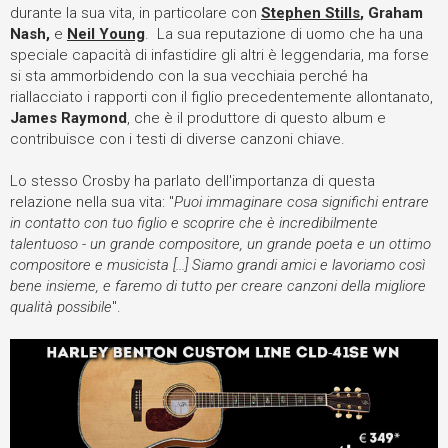
durante la sua vita, in particolare con
Stephen Stills
, Graham
Nash,
e
Neil Young
. La sua reputazione di uomo che ha una
speciale capacità di infastidire gli altri è leggendaria, ma forse
si sta ammorbidendo con la sua vecchiaia perché ha
riallacciato i rapporti con il figlio precedentemente allontanato,
James Raymond
, che è il produttore di questo album e
contribuisce con i testi di diverse canzoni chiave.
Lo stesso Crosby ha parlato dell'importanza di questa
relazione nella sua vita: "
Puoi immaginare cosa significhi entrare
in contatto con tuo figlio e scoprire che è incredibilmente
talentuoso - un grande compositore, un grande poeta e un ottimo
compositore e musicista [...] Siamo grandi amici e lavoriamo così
bene insieme, e faremo di tutto per creare canzoni della migliore
qualità possibile
".