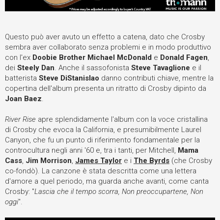
Questo può aver avuto un effetto a catena, dato che Crosby
sembra aver collaborato senza problemi e in modo produttivo
con l'ex
Doobie Brother
Michael McDonald
e
Donald Fagen
,
dei
Steely Dan
. Anche il sassofonista
Steve Tavaglione
e il
batterista
Steve DiStanislao
danno contributi chiave, mentre la
copertina dell'album presenta un ritratto di Crosby dipinto da
Joan Baez
.
River Rise
apre splendidamente l'album con la voce cristallina
di Crosby che evoca la California, e presumibilmente Laurel
Canyon, che fu un punto di riferimento fondamentale per la
controcultura negli anni '60 e, tra i tanti, per Mitchell,
Mama
Cass
,
Jim Morrison
,
James Taylor
e i
The Byrds
(che Crosby
co-fondò). La canzone è stata descritta come una lettera
d'amore a quel periodo, ma guarda anche avanti, come canta
Crosby: "
Lascia che il tempo scorra, Non preoccupartene, Non
oggi
".