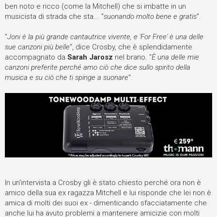
ben noto e ricco (come la Mitchell) che si imbatte in un
musicista di strada che sta... "
suonando molto bene e gratis
".
"
Joni è la più grande cantautrice vivente, e 'For Free' è una delle
sue canzoni più belle
", dice Crosby, che è splendidamente
accompagnato da
Sarah Jarosz
nel brano. "
È una delle mie
canzoni preferite perché amo ciò che dice sullo spirito della
musica e su ciò che ti spinge a suonare
".
In un'intervista a Crosby gli è stato chiesto perché ora non è
amico della sua ex ragazza Mitchell e lui risponde che lei non è
amica di molti dei suoi ex - dimenticando sfacciatamente che
anche lui ha avuto problemi a mantenere amicizie con molti