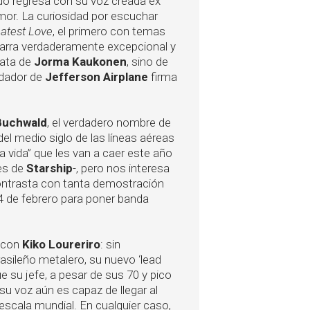
ado regresa con su voz creada ex
mor. La curiosidad por escuchar
atest Love
, el primero con temas
arra verdaderamente excepcional y
rata de
Jorma Kaukonen
, sino de
undador de
Jefferson Airplane
firma
Buchwald
, el verdadero nombre de
el medio siglo de las líneas aéreas
a vida” que les van a caer este año
es de
Starship
-, pero nos interesa
 contrasta con tanta demostración
14 de febrero para poner banda
 con
Kiko Loureriro
: sin
asileño metalero, su nuevo ‘lead
e su jefe, a pesar de sus 70 y pico
su voz aún es capaz de llegar al
 escala mundial. En cualquier caso,