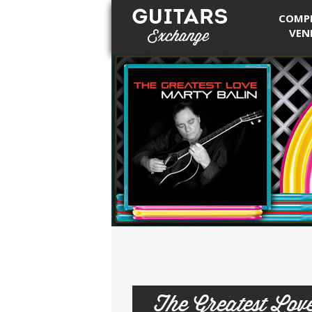
COMP
VEN
Guitars Exchange
The Greatest Lov