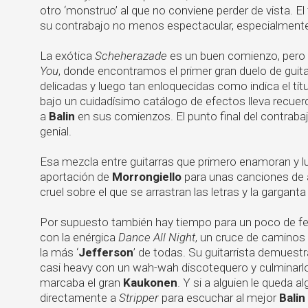
otro ‘monstruo’ al que no conviene perder de vista. El
su contrabajo no menos espectacular, especialmente
La exótica
Scheherazade
es un buen comienzo, pero
You
, donde encontramos el primer gran duelo de guita
delicadas y luego tan enloquecidas como indica el títu
bajo un cuidadísimo catálogo de efectos lleva recue
a
Balin
en sus comienzos. El punto final del contraba
genial.
Esa mezcla entre guitarras que primero enamoran y lue
aportación de
Morrongiello
para unas canciones de 
cruel sobre el que se arrastran las letras y la gargant
Por supuesto también hay tiempo para un poco de fel
con la enérgica
Dance All Night
, un cruce de caminos e
la más ‘
Jefferson
’ de todas. Su guitarrista demuest
casi heavy con un wah-wah discotequero y culminarl
marcaba el gran
Kaukonen
. Y si a alguien le queda a
directamente a
Stripper
para escuchar al mejor
Balin