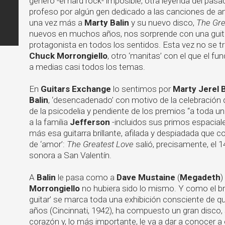
género -el hard rock- imposible, otra leyenda del pas
profeso por algún gen dedicado a las canciones de a
una vez más a
Marty Balin
y su nuevo disco,
The Gre
nuevos en muchos años, nos sorprende con una guit
protagonista en todos los sentidos. Esta vez no se t
Chuck Morrongiello
, otro ‘manitas’ con el que el f
a medias casi todos los temas.
En
Guitars Exchange
lo sentimos por
Marty Jerel 
Balin
, ‘desencadenado’ con motivo de la celebración d
de la psicodelia y pendiente de los premios “a toda un
a la familia
Jefferson
-incluidos sus primos espacial
más esa guitarra brillante, afilada y despiadada que
de ‘amor’:
The Greatest Love
salió, precisamente, el 
sonora a San Valentín.
A
Balin
le pasa como a
Dave Mustaine
(
Megadeth
)
Morrongiello
no hubiera sido lo mismo. Y como el br
guitar’ se marca toda una exhibición consciente de qu
años (Cincinnati, 1942), ha compuesto un gran disco, 
corazón y, lo más importante, le va a dar a conocer a