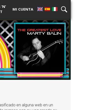
’N’
MI CUENTA
T
EN
ES
IT
BÚSQUEDA
asificado en alguna web en un