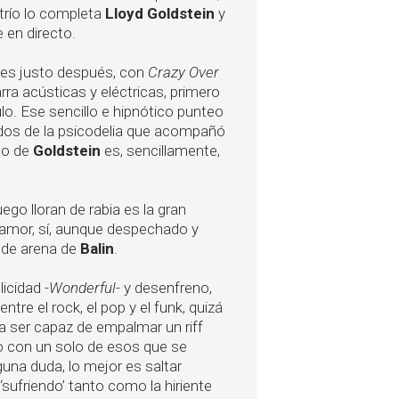
 trío lo completa
Lloyd Goldstein
y
 en directo.
 es justo después, con
Crazy Over
rra acústicas y eléctricas, primero
lo. Ese sencillo e hipnótico punteo
rdos de la psicodelia que acompañó
jo de
Goldstein
es, sencillamente,
go lloran de rabia es la gran
amor, sí, aunque despechado y
a de arena de
Balin
.
icidad -
Wonderful
- y desenfreno,
ntre el rock, el pop y el funk, quizá
ra ser capaz de empalmar un riff
o con un solo de esos que se
lguna duda, lo mejor es saltar
‘sufriendo’ tanto como la hiriente