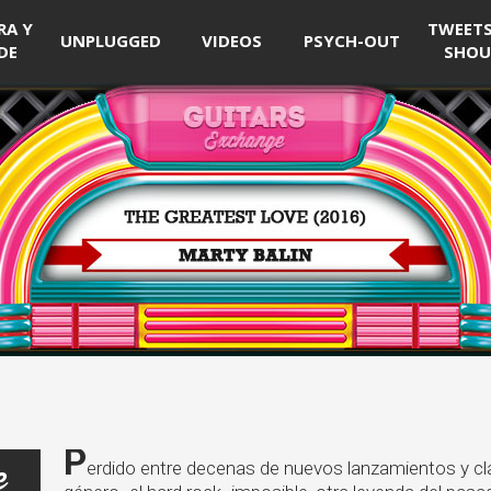
RA Y
TWEETS 
UNPLUGGED
VIDEOS
PSYCH-OUT
DE
SHOU
P
e
erdido entre decenas de nuevos lanzamientos y cl