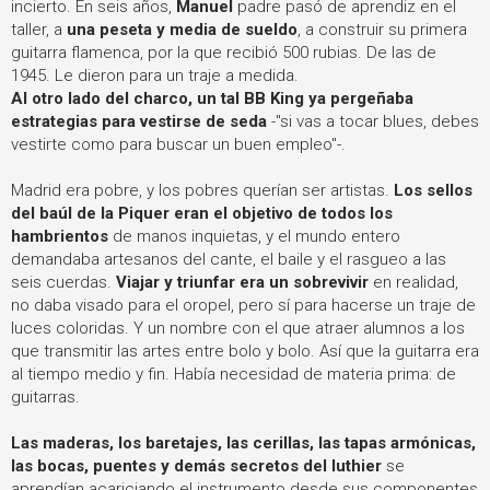
incierto.
En seis años,
Manuel
padre pasó de aprendiz en el
taller, a
una peseta y media de sueldo
, a construir su primera
guitarra flamenca, por la que recibió 500 rubias. De las de
1945. Le dieron para un traje a medida.
Al otro lado del charco, un tal BB King ya pergeñaba
estrategias para vestirse de seda
-"si vas a tocar blues, debes
vestirte como para buscar un buen empleo"-.
Madrid era pobre, y los pobres querían ser artistas.
Los sellos
del baúl de la Piquer eran el objetivo de todos los
hambrientos
de manos inquietas, y el mundo entero
demandaba artesanos del cante, el baile y el rasgueo a las
seis cuerdas.
Viajar y triunfar era un sobrevivir
en realidad,
no daba visado para el oropel, pero sí para hacerse un traje de
luces coloridas. Y un nombre con el que atraer alumnos a los
que transmitir las artes entre bolo y bolo. Así que la guitarra era
al tiempo medio y fin. Había necesidad de materia prima: de
guitarras.
Las maderas, los baretajes, las cerillas, las tapas armónicas,
las bocas, puentes y demás secretos del luthier
se
aprendían acariciando el instrumento desde sus componentes