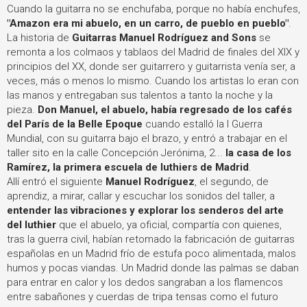
Cuando la guitarra no se enchufaba, porque no había enchufes,
"Amazon era mi abuelo, en un carro, de pueblo en pueblo"
.
La historia de
Guitarras Manuel Rodríguez and Sons
se
remonta a los colmaos y tablaos del Madrid de finales del XIX y
principios del XX, donde ser guitarrero y guitarrista venía ser, a
veces, más o menos lo mismo. Cuando los artistas lo eran con
las manos y entregaban sus talentos a tanto la noche y la
pieza.
Don Manuel, el abuelo, había regresado de los cafés
del París de la Belle Epoque
cuando estalló la I Guerra
Mundial, con su guitarra bajo el brazo, y entró a trabajar en el
taller sito en la calle Concepción Jerónima, 2...
la casa de los
Ramírez, la primera escuela de luthiers de Madrid
.
Allí entró el siguiente
Manuel Rodríguez
, el segundo, de
aprendiz, a mirar, callar y escuchar los sonidos del taller, a
entender las vibraciones y explorar los senderos del arte
del luthier
que el abuelo, ya oficial, compartía con quienes,
tras la guerra civil, habían retomado la fabricación de guitarras
españolas en un Madrid frío de estufa poco alimentada, malos
humos y pocas viandas.
Un Madrid donde las palmas se daban
para entrar en calor y los dedos sangraban a los flamencos
entre sabañones y cuerdas de tripa tensas como el futuro