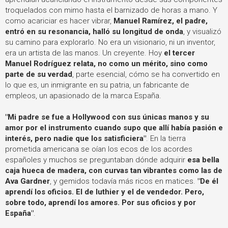
troquelados con mimo hasta el barnizado de horas a mano. Y
como acariciar es hacer vibrar,
Manuel Ramírez, el padre,
entró en su resonancia, halló su longitud de onda
, y visualizó
su camino para explorarlo. No era un visionario, ni un inventor,
era un artista de las manos. Un creyente.
Hoy
el tercer
Manuel Rodríguez relata, no como un mérito, sino como
parte de su verdad
, parte esencial, cómo se ha convertido en
lo que es, un inmigrante en su patria, un fabricante de
empleos, un apasionado de la marca España.
"Mi padre se fue a Hollywood con sus únicas manos y su
amor por el instrumento cuando supo que allí había pasión e
interés, pero nadie que los satisficiera"
. En la tierra
prometida americana se oían los ecos de los acordes
españoles y muchos se preguntaban dónde adquirir
esa bella
caja hueca de madera, con curvas tan vibrantes como las de
Ava Gardner
, y gemidos todavía más ricos en matices.
"De él
aprendí los oficios. El de luthier y el de vendedor. Pero,
sobre todo, aprendí los amores. Por sus oficios y por
España"
.