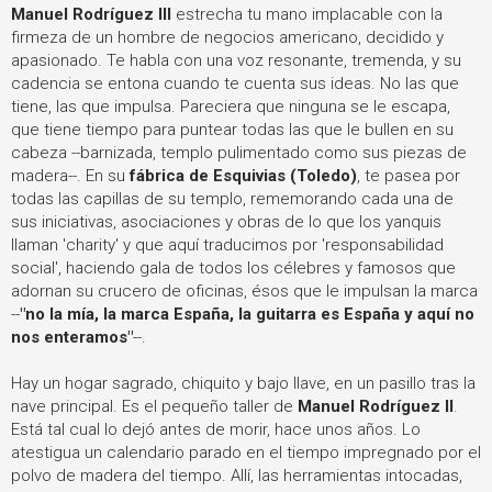
Manuel Rodríguez III
estrecha tu mano implacable con la
firmeza de un hombre de negocios americano, decidido y
apasionado. Te habla con una voz resonante, tremenda, y su
cadencia se entona cuando te cuenta sus ideas. No las que
tiene, las que impulsa. Pareciera que ninguna se le escapa,
que tiene tiempo para puntear todas las que le bullen en su
cabeza --barnizada, templo pulimentado como sus piezas de
madera--.
En su
fábrica de Esquivias (Toledo)
, te pasea por
todas las capillas de su templo, rememorando cada una de
sus iniciativas, asociaciones y obras de lo que los yanquis
llaman 'charity' y que aquí traducimos por 'responsabilidad
social', haciendo gala de todos los célebres y famosos que
adornan su crucero de oficinas, ésos que le impulsan la marca
--
"no la mía, la marca España, la guitarra es España y aquí no
nos enteramos"
--.
Hay un hogar sagrado, chiquito y bajo llave, en un pasillo tras la
nave principal. Es el pequeño taller de
Manuel Rodríguez II
.
Está tal cual lo dejó antes de morir, hace unos años. Lo
atestigua un calendario parado en el tiempo impregnado por el
polvo de madera del tiempo. Allí, las herramientas intocadas,