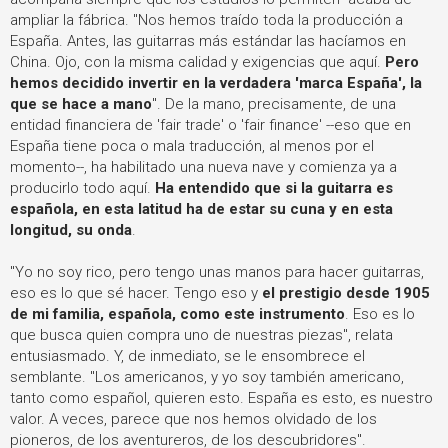
ampliar la fábrica. "Nos hemos traído toda la producción a
España. Antes, las guitarras más estándar las hacíamos en
China. Ojo, con la misma calidad y exigencias que aquí.
Pero
hemos decidido invertir en la verdadera 'marca España', la
que se hace a mano
". De la mano, precisamente, de una
entidad financiera de 'fair trade' o 'fair finance' --eso que en
España tiene poca o mala traducción, al menos por el
momento--, ha habilitado una nueva nave y comienza ya a
producirlo todo aquí.
Ha entendido que si la guitarra es
española, en esta latitud ha de estar su cuna y en esta
longitud, su onda
.
"Yo no soy rico, pero tengo unas manos para hacer guitarras,
eso es lo que sé hacer. Tengo eso y
el prestigio desde 1905
de mi familia, española, como este instrumento
. Eso es lo
que busca quien compra uno de nuestras piezas", relata
entusiasmado. Y, de inmediato, se le ensombrece el
semblante. "Los americanos, y yo soy también americano,
tanto como español, quieren esto. España es esto, es nuestro
valor. A veces, parece que nos hemos olvidado de los
pioneros, de los aventureros, de los descubridores".