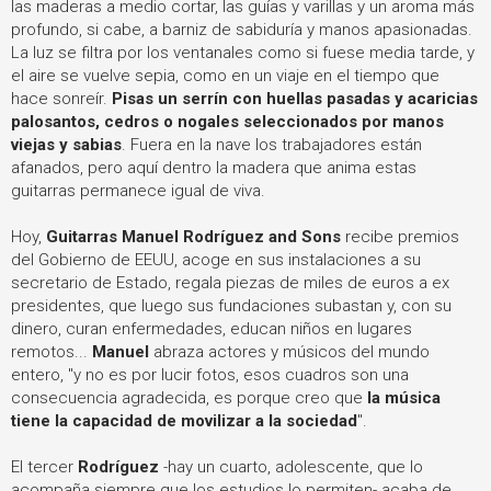
las maderas a medio cortar, las guías y varillas y un aroma más
profundo, si cabe, a barniz de sabiduría y manos apasionadas.
La luz se filtra por los ventanales como si fuese media tarde, y
el aire se vuelve sepia, como en un viaje en el tiempo que
hace sonreír.
Pisas un serrín con huellas pasadas y acaricias
palosantos, cedros o nogales seleccionados por manos
viejas y sabias
. Fuera en la nave los trabajadores están
afanados, pero aquí dentro la madera que anima estas
guitarras permanece igual de viva.
Hoy,
Guitarras Manuel Rodríguez and Sons
recibe premios
del Gobierno de EEUU, acoge en sus instalaciones a su
secretario de Estado, regala piezas de miles de euros a ex
presidentes, que luego sus fundaciones subastan y, con su
dinero, curan enfermedades, educan niños en lugares
remotos...
Manuel
abraza actores y músicos del mundo
entero, "y no es por lucir fotos, esos cuadros son una
consecuencia agradecida, es porque creo que
la música
tiene la capacidad de movilizar a la sociedad
".
El tercer
Rodríguez
-hay un cuarto, adolescente, que lo
acompaña siempre que los estudios lo permiten- acaba de