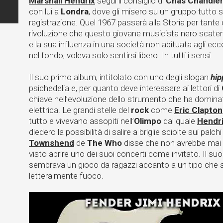
Marshall Hendrix
seguì il consiglio di
Chas Chandle
con lui a
Londra
, dove gli misero su un gruppo tutto s
registrazione. Quel 1967 passerà alla Storia per tante co
rivoluzione che questo giovane musicista nero scatenò
e la sua influenza in una società non abituata agli ecces
nel fondo, voleva solo sentirsi libero. In tutti i sensi.
Il suo primo album, intitolato con uno degli slogan
hip
psichedelia e, per quanto deve interessare ai lettori di
chiave nell’evoluzione dello strumento che ha dominato
elettrica. Le grandi stelle del
rock
come
Eric Clapton
tutto e vivevano assopiti nell’
Olimpo
dal quale
Hendr
diedero la possibilità di salire a briglie sciolte sui palc
Townshend
de
The
Who
disse che non avrebbe mai p
visto aprire uno dei suoi concerti come invitato. Il su
sembrava un gioco da ragazzi accanto a un tipo che al
letteralmente fuoco.