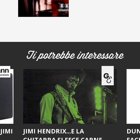
Ti potrebbe interessare
JIMI
JIMI HENDRIX...E LA
DUN
CHITARRA SI FECE CARNE
FAC