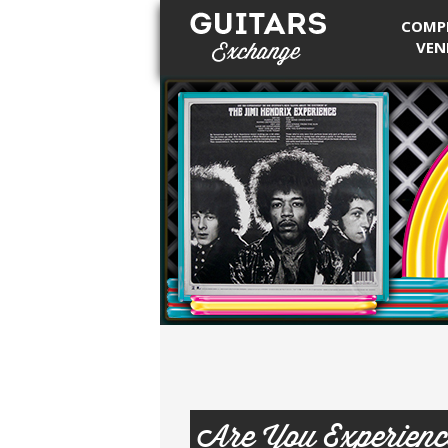
COMP
VEN
Guitars Exchange
Are You Experien