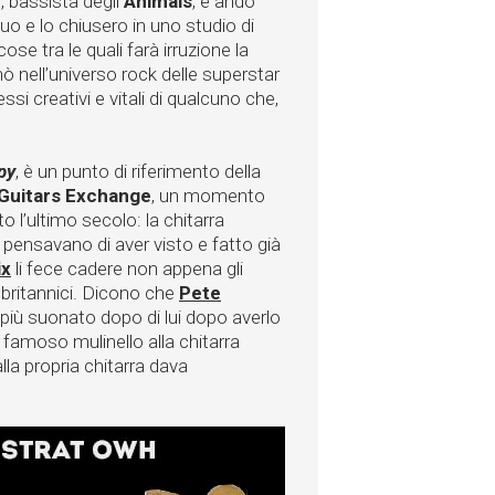
r
, bassista degli
Animals
, e andò
uo e lo chiusero in uno studio di
se tra le quali farà irruzione la
 nell’universo rock delle superstar
si creativi e vitali di qualcuno che,
py
, è un punto di riferimento della
Guitars Exchange
, un momento
 l’ultimo secolo: la chitarra
pensavano di aver visto e fatto già
ix
li fece cadere non appena gli
hi britannici. Dicono che
Pete
iù suonato dopo di lui dopo averlo
o famoso mulinello alla chitarra
la propria chitarra dava