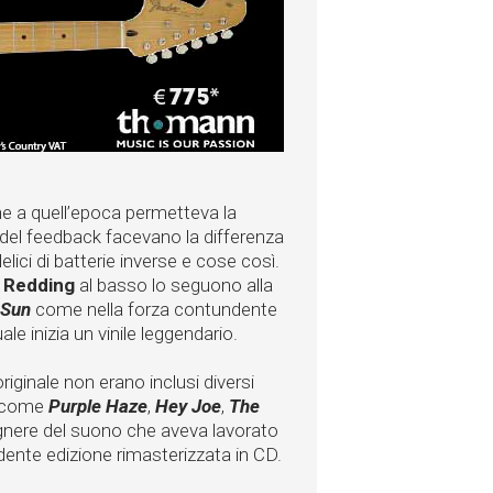
e a quell’epoca permetteva la
e del feedback facevano la differenza
lici di batterie inverse e cose così.
 Redding
al basso lo seguono alla
 Sun
come nella forza contundente
ale inizia un vinile leggendario.
originale non erano inclusi diversi
o come
Purple Haze
,
Hey Joe
,
The
egnere del suono che aveva lavorato
ondente edizione rimasterizzata in CD.