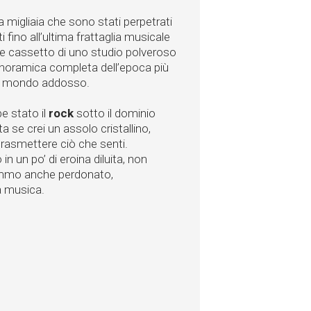
la migliaia che sono stati perpetrati
ti fino all’ultima frattaglia musicale
che cassetto di uno studio polveroso
anoramica completa dell’epoca più
à il mondo addosso.
e stato il
rock
sotto il dominio
 se crei un assolo cristallino,
 trasmettere ciò che senti.
n un po’ di eroina diluita, non
remmo anche perdonato,
a musica.