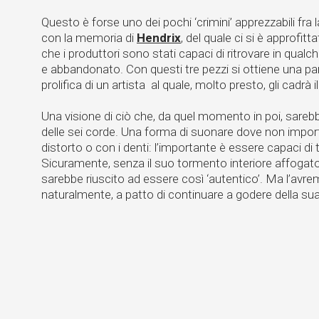
Questo è forse uno dei pochi ‘crimini’ apprezzabili fra 
con la memoria di
Hendrix
, del quale ci si è approfitta
che i produttori sono stati capaci di ritrovare in qual
e abbandonato. Con questi tre pezzi si ottiene una p
prolifica di un artista al quale, molto presto, gli cadr
Una visione di ciò che, da quel momento in poi, sarebb
delle sei corde. Una forma di suonare dove non importa
distorto o con i denti: l’importante è essere capaci di
Sicuramente, senza il suo tormento interiore affogato i
sarebbe riuscito ad essere così ‘autentico’. Ma l’av
naturalmente, a patto di continuare a godere della su