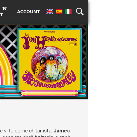
’N’
ACCOUNT
T
EN
ES
IT
RICERCA
e virtù come chitarrista,
James