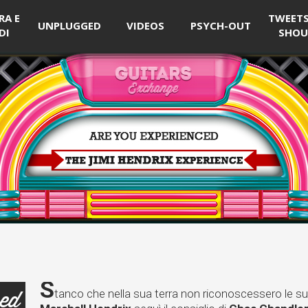
RA E
TWEETS 
UNPLUGGED
VIDEOS
PSYCH-OUT
DI
SHOU
S
ced
tanco che nella sua terra non riconoscessero le su