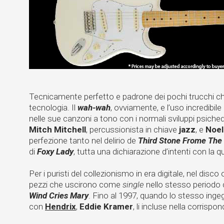
Tecnicamente perfetto e padrone dei pochi trucchi ch
tecnologia. Il
wah-wah
, ovviamente, e l’uso incredibil
nelle sue canzoni a tono con i normali sviluppi psichede
Mitch Mitchell
, percussionista in chiave
jazz
, e
Noel
perfezione tanto nel delirio de
Third Stone Frome The
di
Foxy Lady
, tutta una dichiarazione d’intenti con la qu
Per i puristi del collezionismo in era digitale, nel disco 
pezzi che uscirono come
single
nello stesso period
Wind Cries Mary
. Fino al 1997, quando lo stesso ing
con
Hendrix
,
Eddie Kramer
, li incluse nella corrisp