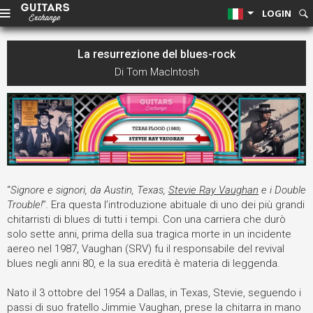
LOGIN
La resurrezione del blues-rock
Di Tom MacIntosh
“
Signore e signori, da Austin, Texas,
Stevie Ray Vaughan
e i Double
Trouble!
”
.
Era questa l’introduzione abituale di uno dei più grandi
chitarristi di blues di tutti i tempi. Con una carriera che durò
solo sette anni, prima della sua tragica morte in un incidente
aereo nel 1987, Vaughan (SRV) fu il responsabile del revival
blues negli anni 80, e la sua eredità è materia di leggenda.
Nato il 3 ottobre del 1954 a Dallas, in Texas, Stevie, seguendo i
passi di suo fratello Jimmie Vaughan, prese la chitarra in mano