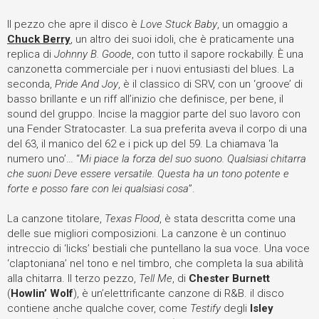
Il pezzo che apre il disco è
Love Stuck Baby
, un omaggio a
Chuck Berry
, un altro dei suoi idoli, che è praticamente una
replica di
Johnny B. Goode
, con tutto il sapore rockabilly. È una
canzonetta commerciale per i nuovi entusiasti del blues. La
seconda,
Pride And Joy
, è il classico di SRV, con un ‘groove’ di
basso brillante e un riff all’inizio che definisce, per bene, il
sound del gruppo. Incise la maggior parte del suo lavoro con
una Fender Stratocaster. La sua preferita aveva il corpo di una
del 63, il manico del 62 e i pick up del 59. La chiamava ‘la
numero uno’… “
Mi piace la forza del suo suono. Qualsiasi chitarra
che suoni Deve essere versatile. Questa ha un tono potente e
forte e posso fare con lei qualsiasi cosa
”.
La canzone titolare,
Texas Flood
, è stata descritta come una
delle sue migliori composizioni. La canzone è un continuo
intreccio di ‘licks’ bestiali che puntellano la sua voce. Una voce
‘claptoniana’ nel tono e nel timbro, che completa la sua abilità
alla chitarra. Il terzo pezzo,
Tell Me
, di
Chester Burnett
(
Howlin’ Wolf
), è un’elettrificante canzone di R&B. il disco
contiene anche qualche cover, come
Testify
degli
Isley