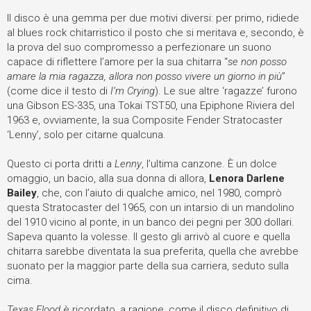
Il disco è una gemma per due motivi diversi: per primo, ridiede
al blues rock chitarristico il posto che si meritava e, secondo, è
la prova del suo compromesso a perfezionare un suono
capace di riflettere l’amore per la sua chitarra “
se non posso
amare la mia ragazza, allora non posso vivere un giorno in più
”
(come dice il testo di
I’m Crying
). Le sue altre ‘ragazze’ furono
una Gibson ES-335, una Tokai TST50, una Epiphone Riviera del
1963 e, ovviamente, la sua Composite Fender Stratocaster
‘Lenny’, solo per citarne qualcuna.
Questo ci porta dritti a
Lenny
, l’ultima canzone. È un dolce
omaggio, un bacio, alla sua donna di allora,
Lenora Darlene
Bailey
, che, con l’aiuto di qualche amico, nel 1980, comprò
questa Stratocaster del 1965, con un intarsio di un mandolino
del 1910 vicino al ponte, in un banco dei pegni per 300 dollari.
Sapeva quanto la volesse. Il gesto gli arrivò al cuore e quella
chitarra sarebbe diventata la sua preferita, quella che avrebbe
suonato per la maggior parte della sua carriera, seduto sulla
cima.
Texas Flood
è ricordato, a ragione, come il disco definitivo di