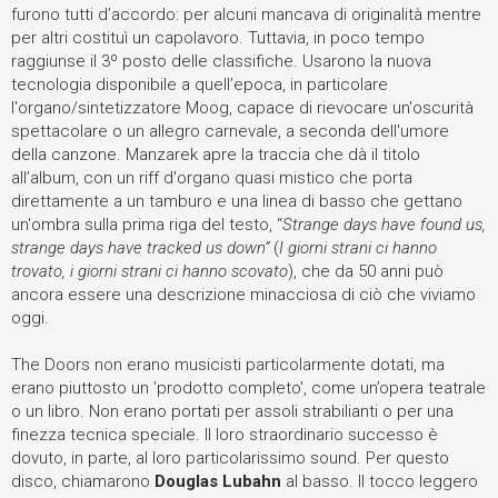
furono tutti d’accordo: per alcuni mancava di originalità mentre
per altri costituì un capolavoro. Tuttavia, in poco tempo
raggiunse il 3º posto delle classifiche. Usarono la nuova
tecnologia disponibile a quell’epoca, in particolare
l'organo/sintetizzatore Moog, capace di rievocare un'oscurità
spettacolare o un allegro carnevale, a seconda dell'umore
della canzone. Manzarek apre la traccia che dà il titolo
all’album, con un riff d'organo quasi mistico che porta
direttamente a un tamburo e una linea di basso che gettano
un'ombra sulla prima riga del testo, “
Strange days have found us,
strange days have tracked us down”
(
I giorni strani ci hanno
trovato, i giorni strani ci hanno scovato
), che da 50 anni può
ancora essere una descrizione minacciosa di ciò che viviamo
oggi.
The Doors non erano musicisti particolarmente dotati, ma
erano piuttosto un 'prodotto completo', come un’opera teatrale
o un libro. Non erano portati per assoli strabilianti o per una
finezza tecnica speciale. Il loro straordinario successo è
dovuto, in parte, al loro particolarissimo sound. Per questo
disco, chiamarono
Douglas Lubahn
al basso. Il tocco leggero