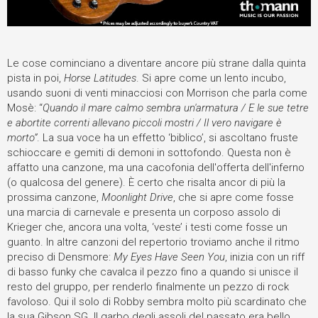
Le cose cominciano a diventare ancore più strane dalla quinta
pista in poi,
Horse Latitudes
. Si apre come un lento incubo,
usando suoni di venti minacciosi con Morrison che parla come
Mosè: “
Quando il mare calmo sembra un'armatura / E le sue tetre
e abortite correnti allevano piccoli mostri / Il vero navigare è
morto”
. La sua voce ha un effetto ‘biblico’, si ascoltano fruste
schioccare e gemiti di demoni in sottofondo. Questa non è
affatto una canzone, ma una cacofonia dell'offerta dell'inferno
(o qualcosa del genere). È certo che risalta ancor di più la
prossima canzone,
Moonlight Drive
, che si apre come fosse
una marcia di carnevale e presenta un corposo assolo di
Krieger che, ancora una volta, ‘veste’ i testi come fosse un
guanto. In altre canzoni del repertorio troviamo anche il ritmo
preciso di Densmore:
My Eyes Have Seen You
, inizia con un riff
di basso funky che cavalca il pezzo fino a quando si unisce il
resto del gruppo, per renderlo finalmente un pezzo di rock
favoloso. Qui il solo di Robby sembra molto più scardinato che
la sua Gibson SG. Il garbo degli assoli del passato era bello