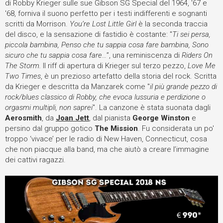
di Robby Krieger sulle sue Gibson SG Special del 1964, '67 e
'68, forniva il suono perfetto per i testi indifferenti e sognanti
scritti da Morrison.
You’re Lost Little Girl
è la seconda traccia
del disco, e la sensazione di fastidio è costante: "
Ti sei persa,
piccola bambina, Penso che tu sappia cosa fare bambina, Sono
sicuro che tu sappia cosa fare…
”
, una reminiscenza di
Riders On
The Storm.
Il riff di apertura di Krieger sul terzo pezzo,
Love Me
Two Times
, è un prezioso artefatto della storia del rock. Scritta
da Krieger e descritta da Manzarek come "
il più grande pezzo di
rock/blues classico di Robby, che evoca lussuria e perdizione o
orgasmi multipli, non saprei
". La canzone è stata suonata dagli
Aerosmith
, da
Joan Jett
, dal pianista
George Winston
e
persino dal gruppo gotico
The Mission
. Fu considerata un po'
troppo ‘vivace’ per le radio di New Haven, Connecticut, cosa
che non piacque alla band, ma che aiutò a creare l’immagine
dei cattivi ragazzi.