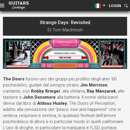
LOGIN
Strange Days: Revisited
Di Tom MacIntosh
The Doors
furono uno dei gruppi più prolifici degli anni ‘60
psichedelici, guidati dal sempre strano
Jim Morrison
,
cantante, con
Robby Krieger
, alla chitarra,
Ray Manzarek
, alle
tastiere e
John Densmore
alla batteria. Il nome della band
deriva dal libro di
Aldous Huxley
,
The Doors of Perception
,
adatto alla sensazione del “
peace, love and happiness
” che si
vedeva, respirava e sentiva, in qualsiasi festival dell’amore
psichedelico di allora e in particolar modo in quelli californiani.
L'uso di droghe, in particolare la marijuana e l’LSD, portava