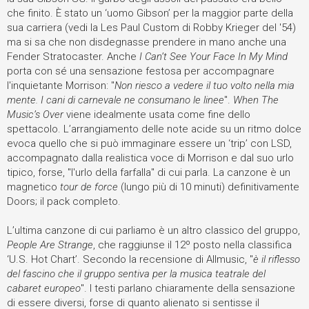
che finito. È stato un ‘uomo Gibson’ per la maggior parte della
sua carriera (vedi la Les Paul Custom di Robby Krieger del '54)
ma si sa che non disdegnasse prendere in mano anche una
Fender Stratocaster. Anche
I Can’t See Your Face In My Mind
porta con sé una sensazione festosa per accompagnare
l'inquietante Morrison: "
Non riesco a vedere il tuo volto nella mia
mente. I cani di carnevale ne consumano le linee
".
When The
Music’s Over
viene idealmente usata come fine dello
spettacolo. L’arrangiamento delle note acide su un ritmo dolce
evoca quello che si può immaginare essere un ‘trip’ con LSD,
accompagnato dalla realistica voce di Morrison e dal suo urlo
tipico, forse, "l'urlo della farfalla" di cui parla. La canzone è un
magnetico
tour de force
(lungo più di 10 minuti) definitivamente
Doors; il pack completo.
L’ultima canzone di cui parliamo è un altro classico del gruppo,
People Are Strange
, che raggiunse il 12º posto nella classifica
‘U.S. Hot Chart’. Secondo la recensione di Allmusic, "
è il riflesso
del fascino che il gruppo sentiva per la musica teatrale del
cabaret europeo
". I testi parlano chiaramente della sensazione
di essere diversi, forse di quanto alienato si sentisse il