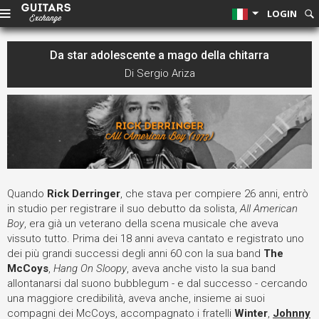
LOGIN
Da star adolescente a mago della chitarra
Di Sergio Ariza
Quando
Rick Derringer
, che stava per compiere 26 anni, entrò
in studio per registrare il suo debutto da solista,
All American
Boy
, era già un veterano della scena musicale che aveva
vissuto tutto. Prima dei 18 anni aveva cantato e registrato uno
dei più grandi successi degli anni 60 con la sua band
The
McCoys
,
Hang On Sloopy
, aveva anche visto la sua band
allontanarsi dal suono bubblegum - e dal successo - cercando
una maggiore credibilità, aveva anche, insieme ai suoi
compagni dei McCoys, accompagnato i fratelli
Winter
,
Johnny