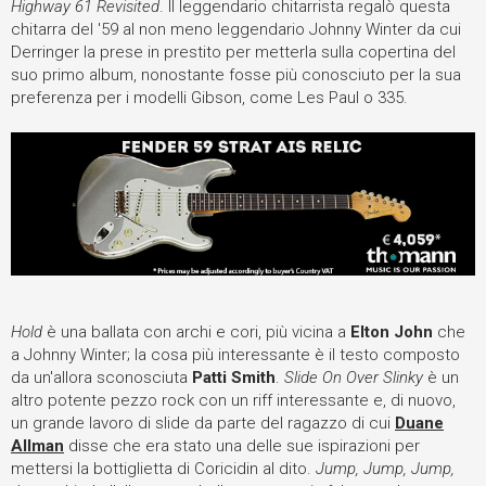
Highway 61 Revisited
. Il leggendario chitarrista regalò questa
chitarra del '59 al non meno leggendario Johnny Winter da cui
Derringer la prese in prestito per metterla sulla copertina del
suo primo album, nonostante fosse più conosciuto per la sua
preferenza per i modelli Gibson, come Les Paul o 335.
Hold
è una ballata con archi e cori, più vicina a
Elton John
che
a Johnny Winter; la cosa più interessante è il testo composto
da un'allora sconosciuta
Patti Smith
.
Slide On Over Slinky
è un
altro potente pezzo rock con un riff interessante e, di nuovo,
un grande lavoro di slide da parte del ragazzo di cui
Duane
Allman
disse che era stato una delle sue ispirazioni per
mettersi la bottiglietta di Coricidin al dito.
Jump, Jump, Jump,