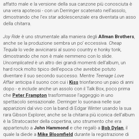
affatto male e la versione della sua canzone più conosciuta è
una vera apoteosi - con un Derringer scatenato nell'assolo,
dimostrando che l'ex star adolescenziale era diventata un asso
della chitarra.
Joy Ride
è uno strumentale alla maniera degli
Allman Brothers
,
anche se la produzione sembra un po' eccessiva.
Cheap
Tequila
lo vede avvicinarsi al suono country e honky tonk,
dimostrando che non è male nemmeno con lo slide.
Uncomplicated
è un altro dei grandi momenti dell'album, un
hard rock molto tipico dell'epoca che avrebbe potuto
diventare il suo secondo successo. Mentre
Teenage Love
Affair
anticipa il suono con cui i
Kiss
trionfarono un paio di anni
dopo - e include anche un assolo con il Talk Box, poco prima
che
Peter Frampton
trasformasse l'aggeggio in uno
spettacolo sensazionale. Derringer lo suonava nelle sue
apparizioni dal vivo con la band di Edgar Winter usando la sua
rara Gibson Explorer, anche se la chitarra più iconica dell'album
è la Stratocaster della copertina, uno strumento che era
appartenuto a
John Hammond
e che regalò a
Bob Dylan
, il
quale la diede a
Mike Bloomfield
durante la registrazione di