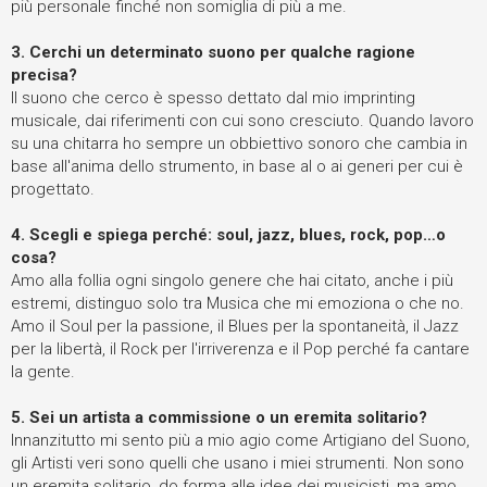
più personale finché non somiglia di più a me.
3.
Cerchi un determinato suono per qualche ragione
precisa?
Il suono che cerco è spesso dettato dal mio imprinting
musicale, dai riferimenti con cui sono cresciuto. Quando lavoro
su una chitarra ho sempre un obbiettivo sonoro che cambia in
base all'anima dello strumento, in base al o ai generi per cui è
progettato.
4.
Scegli e spiega perché: soul, jazz, blues, rock, pop…o
cosa?
Amo alla follia ogni singolo genere che hai citato, anche i più
estremi, distinguo solo tra Musica che mi emoziona o che no.
Amo il Soul per la passione, il Blues per la spontaneità, il Jazz
per la libertà, il Rock per l'irriverenza e il Pop perché fa cantare
la gente.
5.
Sei un artista a commissione o un eremita solitario?
Innanzitutto mi sento più a mio agio come Artigiano del Suono,
gli Artisti veri sono quelli che usano i miei strumenti. Non sono
un eremita solitario, do forma alle idee dei musicisti, ma amo