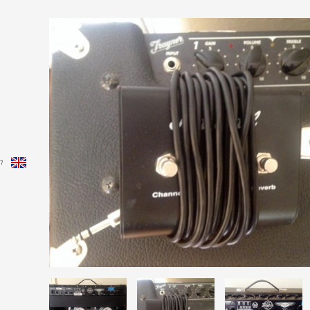
in
English