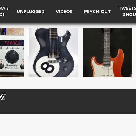
RA E
TWEETS 
UNPLUGGED
VIDEOS
PSYCH-OUT
DI
SHOU
di