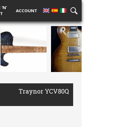
’N’
ACCOUNT
T
EN
ES
IT
RICERCA
Traynor YCV80Q